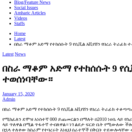
Blog/Feature News
Social Issues
Amharic Articles
Videos
Staffs
Home
Latest
በስራ ማቆም አድማ የተከሰሱት 9 የሲቪል አቪየሸን የበረራ ትራፊክ
Latest
News
በስራ ማቆም አድማ የተከሰሱት 9 የሲ
ተወሰነባቸው።
January 15, 2020
Admin
በስራ ማቆም አድማ የተከሰሱት 9 የሲቪል አቪየሸን የበረራ ትራፊክ ተቆጣ
የሚከፈለን ደሞዝ አነስተኛ 000 ይጨመርልን በማለት በ2010 ነሀሴ ላይ የስራ
ላይ ጥለዋል በሚል ጥፋተኛ ተብለዋል። ነገ ልደታ ፍርድ ቤት የሚውለው ችሎ
በኋላ ተለቀው ከስራም የተባረሩት እነዚህ ሰራተኞች በቅርቡ ተደውሎላቸው