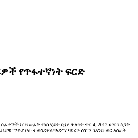
ሪዎች የጥፋተኛነት ፍርድ
ተኞች ከ16 ወራት የክስ ሂደት በኋላ ትላንት ጥር 4, 2012 ሀገርን ስጋት
ጊዜያዊ ማቆያ ቦታ ተወስደዋል።አድማ ባደረጉ ሰሞን ከአንድ ወር እስራት