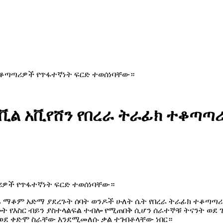
 ተቆጣጣሪዎች የጥፋተኛነት ፍርድ ተወሰነባቸው።
ቪል አቪየሸን የበረራ ትራፊክ ተቆጣጣ
ጣሪዎች የጥፋተኛነት ፍርድ ተወሰነባቸው።
 ማቆም አድማ ያደረጉት ሰባት ወንዶች ሁለት ሴት የበረራ ትራፊክ ተቆጣጣሪ ሰራ
ት የእስር ብይን ያስተላልፍል ተብሎ የሚጠበቅ ሲሆን ሰራተኞቹ ትናንት ወደ 
 ወደ ቀድሞ ስራቸው እንደሚመለሱ ቃል ተገብቶላቸው ነበር።