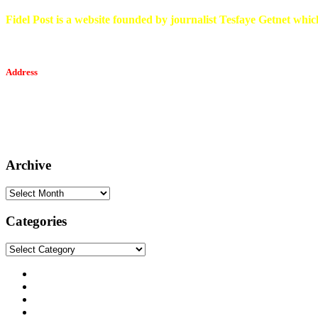
Fidel Post is a website founded by journalist Tesfaye Getnet which
Address
Tesfaget Media and Communication
Mobile: +251 94 068 0036
Email፡ tesfaget55@yahoo.com
Address: KKare Building | Mexico
Archive
Archive
Categories
Categories