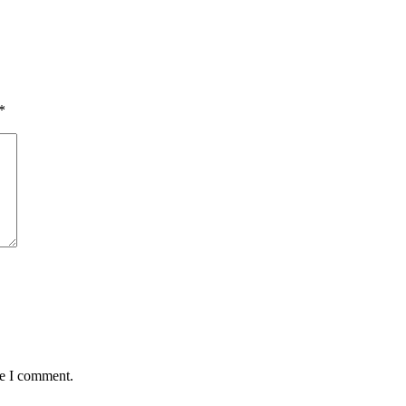
*
me I comment.