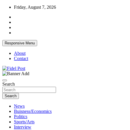
Skip
Friday, August 7, 2026
to
content
Responsive Menu
About
Contact
Bringing News For You is Our Concern
Fidel Post
Search
Search
News
Buisness/Economics
Politics
Sports/Arts
Interview