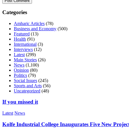
Categories
Amharic Articles
(78)
Business and Economy
(500)
Featured
(13)
Health
(91)
International
(3)
Interviews
(12)
Latest
(299)
Main Stories
(26)
News
(1,100)
Opinion
(80)
Politics
(79)
Social Issues
(245)
Sports and Arts
(56)
Uncategorized
(48)
If you missed it
Latest
News
Kolfe Industrial College Inaugurates Five New Proje