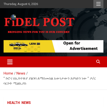
Skip
Thursday, August 6, 2026
to
content
Bringing News For You is Our Concern
Fidel Post
Home
News
” ኮሮና በኢትዮጵያ ያልገባ ለማስመሰል አውነታውን እየካድን ነው ” ዶ/ር
ባርኮት ሚልኪያስ
HEALTH
NEWS