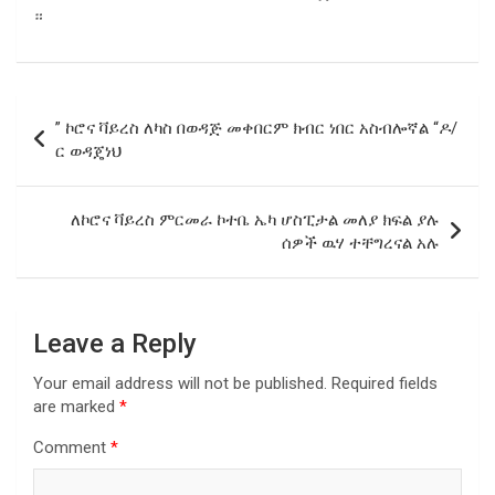
።
Post
” ኮሮና ቫይረስ ለካስ በወዳጅ መቀበርም ክብር ነበር አስብሎኛል “ዶ/
navigation
ር ወዳጄነህ
ለኮሮና ቫይረስ ምርመራ ኮተቤ ኤካ ሆስፒታል መለያ ክፍል ያሉ
ሰዎች ዉሃ ተቸግረናል አሉ
Leave a Reply
Your email address will not be published.
Required fields
are marked
*
Comment
*