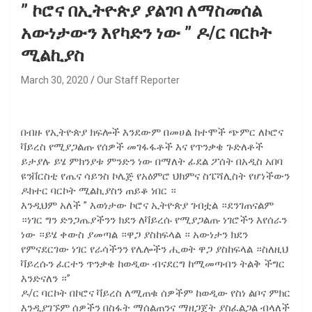
” ኮሮና በኢትዮጵያ ያልገባ ለማስመሰል
አውነታውን እየካድን ነው ” ዶ/ር ባርኮት
ሚልኪያስ
March 30, 2020
Our Staff Reporter
በብዙ የኢትዮጵያ ክፍሎች እንደውም በመሀል ከተሞች ጭምር ለኮሮና
ቫይረስ የሚያጋልጡ የሰዎች መገፋፋቶች እና የጥንቃቄ ጉድለቶች
ይታያሉ ይሄ ምክንያቱ ምንድን ነው በማለት ፊደል ፖሰት በአዲስ አበባ
ዩንቨርስቲ የጤና ሳይንስ ኮሌጅ የአዕምሮ ህክምና ስፔሻሊስት የሆነችውን
ዶክተር ባርኮት ሚልኪያስን ጠይቆ ነበር ።
እንዲህም አለች ” እወነታው ኮሮና ኢትዮጵያ ገብቷል ።ደንገጠናልም
።ነገር ግን ድንጋጤያችንን ክደን ለቫይረሱ የሚያጋልጡ ነገሮችን እየሰራን
ነው ።ይሄ ቀውስ ያመጣል ።ዋጋ ያስከፍላል ። አውነታን ክደን
የምናደርገው ነገር የራሳችንን የሌሎችን ሒወት ዋጋ ያስከፍላል ።ስለዚህ
ቫይረሱን ፈርተን ጥንቃቄ ከወዲው ብናደርግ ከሚመጣብን ትልቅ ችግር
እንድናለን ።”
ዶ/ር ባርኮት በኮሮና ቫይረስ ለሚጠቁ ሰዎችም ከወዲው የስነ ልቦና ምክር
እንዲያገኙም ሰዎችን በስፋት ማሰልጠንና ማዘጋጀት ያስፈልጋል ብላለች