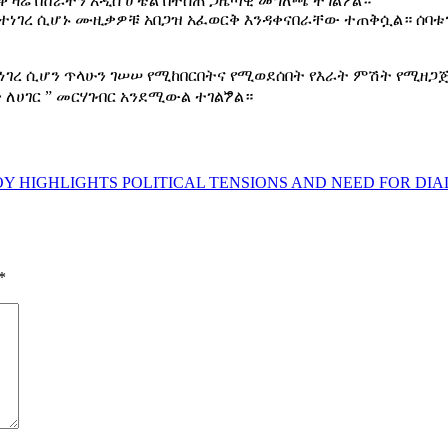
ቅ ዛሬ በሸራተን አዲስ ሆቴል በተሰጠ ጋዜጣዊ መግለጫ ተገልፇል።
የተነገረ ሲሆኑ ሙዚቃዎቹ አበጋዝ አፈወርቅ እንዳቀናበራቸው ተጠቅሷል። ሰ
ተነገረ ሲሆን ጥላሁን ገሠሠ የሚከበርበትና የሚወደሰበት የእራት ምሽት የሚዘጋ
 ለሀገር ” መርሃገብር አንደሚውል ተገልፇል።
OY HIGHLIGHTS POLITICAL TENSIONS AND NEED FOR DI
*