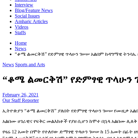
Interview
Blog/Feature News
Social Issues
Amharic Articles
Videos
Staffs
Home
News
“ቆሜ ልመርቅሽ” የድምፃዊ ጥላሁን ገሠሠ አልበም ከዳግማዊ ትንሳኤ 
News
Sports and Arts
“ቆሜ ልመርቅሽ” የድምፃዊ ጥላሁን 
February 26, 2021
Our Staff Reporter
ኢትዮጵያን “ቆሜ ልመርቅሽ” ያለበት የድምፃዊ ጥላሁን ገሠሠ የሙዚቃ አልበ
አልበሙ ሀገራዊና የፍቅር መልእክቶች የያዘ ሲሆን ከሞተ በኋላ አልበሙ ሊለቅ
የዛሬ 12 አመት በሞት የተለየው ድማፃዊ ጥላሁን ገሠሠ ከ 15 አመት በፊ