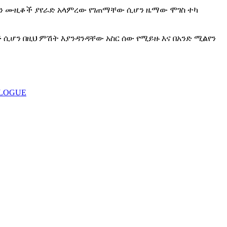
ባቱን ሙዚቆች ያየራድ አላምረው የገጠማቸው ሲሆን ዜማው ሞገስ ተካ
ጅ ሲሆን በዚህ ምሽት እያንዳንዳቸው አስር ሰው የሚይዙ እና በአንድ ሚልየን
ALOGUE