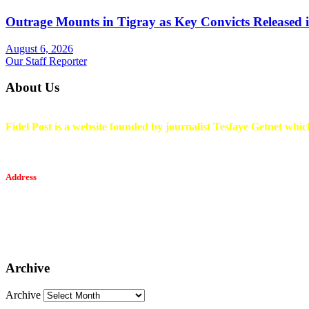
Outrage Mounts in Tigray as Key Convicts Released
August 6, 2026
Our Staff Reporter
About Us
Fidel Post is a website founded by journalist Tesfaye Getnet which
Address
Tesfaget Media and Communication
Mobile: +251 94 068 0036
Email፡ tesfaget55@yahoo.com
Address: KKare Building | Mexico
Archive
Archive