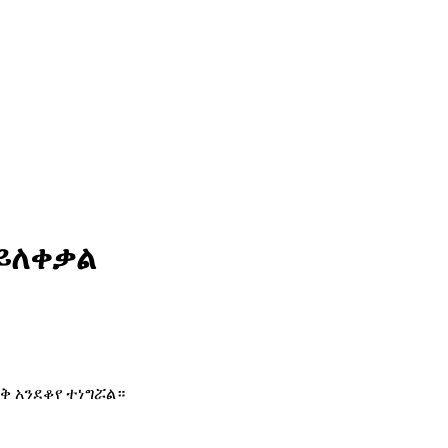
ይለቀቃል
ቅ አንደቆየ ተነግሯል።