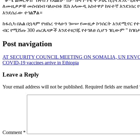
“ቆሜ ልመርቅሽ” በተሰኘ የአልበም ስም ከዳግማዊ ትንሳኤ በኋላ እንደሚለቀ
ለሙዚቃዎቹ መሰብሰብ ባለሀብቱ ሼክ አላሙዲ አስተዋፆ ከፍተኛ እንደነበረ 
እንደሰራው ተገልፇል።
ከፋሲካ በአል በኋላም የዝከረ ጥላሁን ገሠሠ የሙዚቃ ኮንሰርት አንደሚኖር የ
ብር የሚሸጡ 300 ጠረጴዛዎች እንደተዘጋጁ የተገለፀ ሲሆን ገቢውም ” ከገበታ
Post navigation
AT SECURITY COUNCIL MEETING ON SOMALIA, UN ENV
COVID-19 vaccines arrive in Ethiopia
Leave a Reply
Your email address will not be published.
Required fields are marked
Comment
*