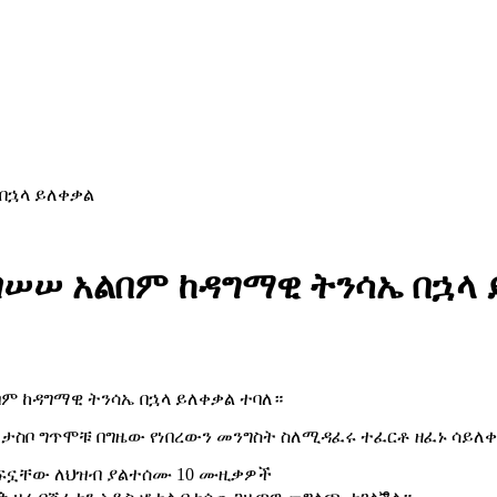
በኋላ ይለቀቃል
ገሠሠ አልበም ከዳግማዊ ትንሳኤ በኋላ 
ም ከዳግማዊ ትንሳኤ በኋላ ይለቀቃል ተባለ።
 ታስቦ ግጥሞቹ በግዜው የነበረውን መንግስት ስለሚዳፈሩ ተፈርቶ ዘፈኑ ሳይለቀ
ት ዘፍኗቸው ለህዝብ ያልተሰሙ 10 ሙዚቃዎች