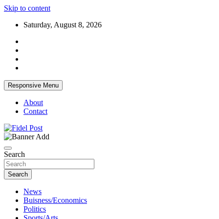
Skip to content
Saturday, August 8, 2026
Responsive Menu
About
Contact
Bringing News For You is Our Concern
Fidel Post
Search
Search
News
Buisness/Economics
Politics
Sports/Arts