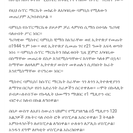
የዚህ ሱፐር ማርኬት መከፈት ለአካባቢው ባምቢስ የሚለውን
መጠሪያም አጋብቶበታል ።
ባምቢስ የሱፐርማርኬቱ ይዞታም ቻራ ላምቦስ ሲማስ በተባሉ ግሪካዊ
ባለሀብት ሥር ነበር፡፡
ግሪካዊው ሚስተር ባምቢስ ቺማስ ከአገራቸው ወደ ኢትዮጵያ የመጡት
በ1944 ዓ.ም ነው። ወደ ኢትዮጵያ ሲመጡ ገና የ21 ዓመት አፍላ ወጣት
ነበሩ ፡፡ ባምቢስ ሱፐር ማርኬትን ከከፈቱበት ጊዜ ጀምሮ አካባቢው
በስማቸው መጠራቱ ደስታ እንደሚሰጣቸውና እሳቸው ካለፉም በኋላ፣
ስማቸው ለዘላለም ኢትዮጵያ ውስጥ መቀጠሉን ሲያስቡት ኩራት
እንደሚሰማቸው ተናግረው ነበር፡፡
ሚስተር ባምቢስ፤ ከሱፐር ማርኬት ስራቸው ጎን ለጎን ኢትዮጵዊያንን
ለማገዝ በርካታ የበጎ አድራጎት ስራዎችን ሰርተዋለወ። ‹‹ሞት በኩላሊት
ይብቃ››ለተሰኘው የኩላሊት ህሙማን ማህበር የ1 ሚሊዮን ብር
‹በሮተሪ ክለብ በኩል ለግሰዋል፡፡
ሰበታ ውስጥ ለአይነ ስውራን ህክምና የሚያገለግል በ5 ሚሊዮን 120
አልጋዎች ያሉትና ባለ ሶስት ፎቅ ሆስፒታል አሰርተዋል፡፡ 3 ትላልቅ
አምቡላንሶችን ለሆስፒታል ለግሰዋል። ሁለቱን ለፖሊስ ሆስፒታል፣
አንዱን ደግሞ ለየካቲት ሆስፒታል አስረክበዋል፡፡