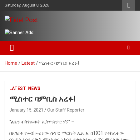
Skip
Saturday, August 8, 2026
to
content
Bringing News For You is Our Concern
Fidel Post
Home
Latest
ሚስተር ባምቢስ አረፉ!
LATEST
NEWS
ሚስተር ባምቢስ አረፉ!
January 15, 2021
Our Staff Reporter
“ልቤን ብትከፍቱት ኢትዮጵያዊ ነኝ” –
በአገሪቱ የመጀመሪያው ሱፐር ማርኬት እ.ኤ.አ. በ1931 የተከፈተው
በአዲስ አበባ ፍትሕ ሚኒስቴር አካባቢ የተተከለው ሱፐር ማርኬት ነው፡፡