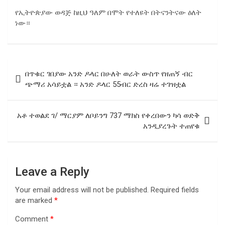
የኢትዮጵያው ወዳጅ ከዚህ ዓለም በሞት የተለዩት በትናንትናው ዕለት
ነው።
Post
በጥቁር ገበያው አንድ ዶላር በሁለት ወራት ውስጥ የዘጠኝ ብር
navigation
ጭማሪ አሳይቷል ። አንድ ዶላር 55ብር ድረስ ዛሬ ተገዝቷል
አቶ ተወልደ ገ/ ማርያም ለቦይንግ 737 ማክስ የቀረበውን ካሳ ወድቅ
አንዲያረጉት ተጠየቁ
Leave a Reply
Your email address will not be published.
Required fields
are marked
*
Comment
*