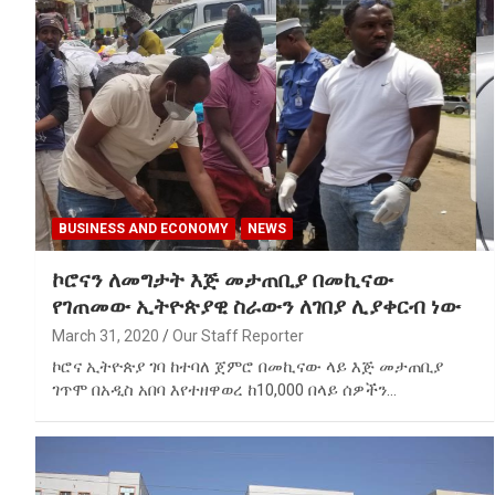
BUSINESS AND ECONOMY
NEWS
ኮሮናን ለመግታት እጅ መታጠቢያ በመኪናው
የገጠመው ኢትዮጵያዊ ስራውን ለገበያ ሊያቀርብ ነው
March 31, 2020
Our Staff Reporter
ኮሮና ኢትዮጵያ ገባ ከተባለ ጀምሮ በመኪናው ላይ እጅ መታጠቢያ
ገጥሞ በአዲስ አበባ እየተዘዋወረ ከ10,000 በላይ ሰዎችን…