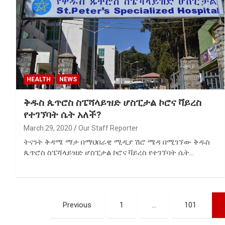
HEALTH
NEWS
ቅዱስ ጴጥሮስ ስፔሻላይዝድ ሆስፒታል ኮሮና ቫይረስ
የተገኘባት ሴት አለች?
March 29, 2020
Our Staff Reporter
ትናንት ቅዳሜ ማታ በማህበራዊ ሚዲያ ሽሮ ሜዳ በሚገኘው ቅዱስ
ጴጥሮስ ስፔሻላይዝድ ሆስፒታል ኮሮና ቫይረስ የተገኘባት ሴት…
Posts
Previous
1
…
101
pagination