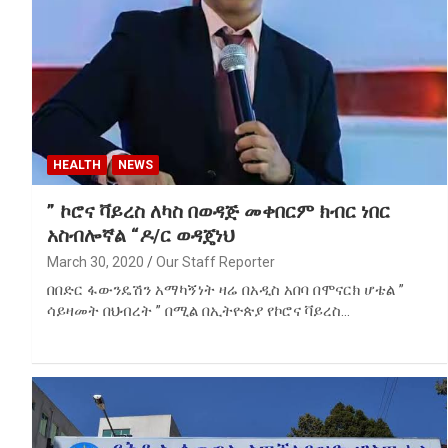
HEALTH
NEWS
” ኮሮና ቫይረስ ለካስ በወዳጅ መቀበርም ክብር ነበር
አስብሎኛል “ዶ/ር ወዳጄነህ
March 30, 2020
Our Staff Reporter
በበድር ፋውንዴሽን አማካኝነት ዛሬ በአዲስ አበባ በሞናርክ ሆቴል ”
ሳይዛመት በህብረት ” በሚል በኢትዮጵያ የኮሮና ቫይረስ…