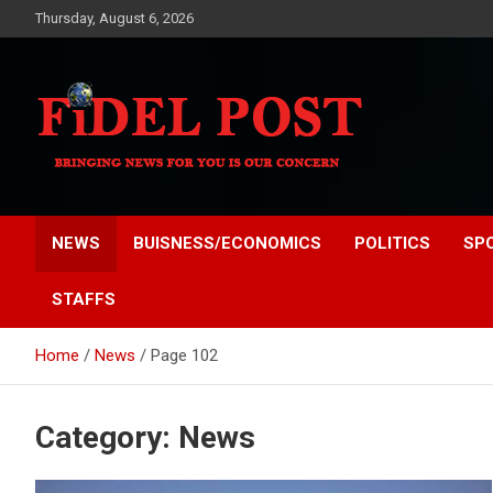
Skip
Thursday, August 6, 2026
to
content
Bringing News For You is Our Concern
Fidel Post
NEWS
BUISNESS/ECONOMICS
POLITICS
SP
STAFFS
Home
News
Page 102
Category:
News