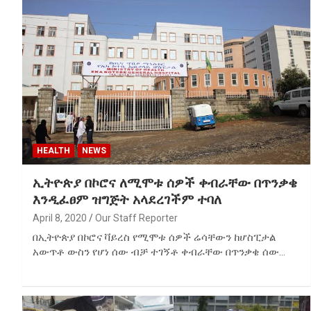
HEALTH
NEWS
ኢትዮጵያ በኮሮና ለሚሞቱ ሰዎች ቀብራቸው በጥንቃቄ
እንዲፈፀም ዝግጅት አላደረገችም ተባለ
April 8, 2020
Our Staff Reporter
በኢትዮጵያ በኮሮና ቫይረስ የሚሞቱ ሰዎች ሬሳቸውን ከሆስፒታል
አውጥቶ ውስን የሆነ ሰው ብቻ ተገኝቶ ቀብራቸው በጥንቃቄ ሰው…