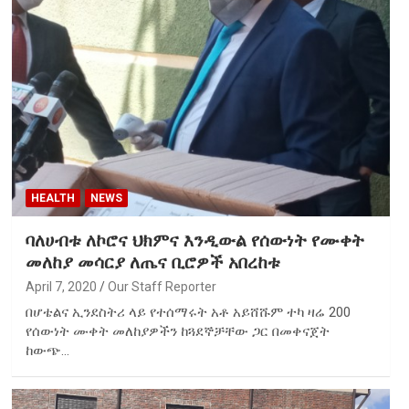
HEALTH
NEWS
ባለሀብቱ ለኮሮና ህክምና እንዲውል የሰውነት የሙቀት
መለከያ መሳርያ ለጤና ቢሮዎች አበረከቱ
April 7, 2020
Our Staff Reporter
በሆቴልና ኢንደስትሪ ላይ የተሰማሩት አቶ አይሸሹም ተካ ዛሬ 200
የሰውነት ሙቀት መለከያዎችን ከጓደኞቻቸው ጋር በመቀናጀት
ከውጭ…