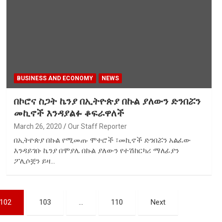
BUSINESS AND ECONOMY
NEWS
በኮሮና ስጋት ኬንያ በኢትዮጵያ በኩል ያለውን ድንበሯን
መኪኖች እንዳያልፉ ቆፍራዋለች
March 26, 2020
Our Staff Reporter
በኢትዮጵያ በኩል የሚመጡ ሞተሮች ፣መኪኖች ድንበሯን አልፈው
እንዳይገቡ ኬንያ በሞያሌ በኩል ያለውን የተሽከርካሪ ማለፊያን
ፖሊሶቿን ይዛ…
102
103
…
110
Next