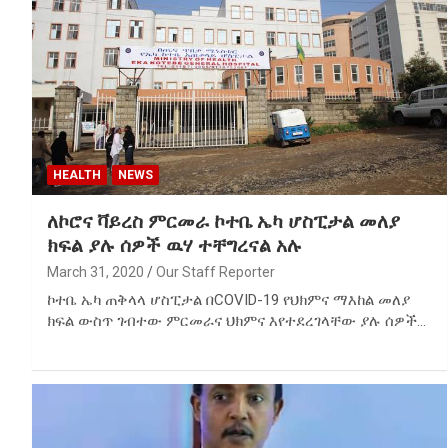
HEALTH
NEWS
ለኮሮና ቫይረስ ምርመራ ኮተቤ ኤካ ሆስፒታል መለያ
ክፍል ያሉ ሰዎች ዉሃ ተቸግረናል አሉ
March 31, 2020
Our Staff Reporter
ኮተቤ ኤካ ጠቅላላ ሆስፒታል በCOVID-19 የህክምና ማእከል መለያ
ክፍል ውስጥ ገብተው ምርመራና ህክምና እየተደረገላቸው ያሉ ሰዎች…