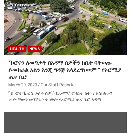
HEALTH
NEWS
“ኮሮናን ለመግታት በአዳማ ሰዎችን ከቤት ባትወጡ
ይመከራል አልን እንጂ ግዳጅ አላደረግነውም ” የኦሮሚያ
ጤና ቢሮ
March 29, 2020
Our Staff Reporter
” በኮሮና ቫይረስ ሁለት ሰዎች ከአዳማ/ ናዝሬት ከተማ አስከአሁን
መያዛቸውን መገኘቱን ተከትሎ የኦሮሚያ ጤና ቢሮ አዳማ…