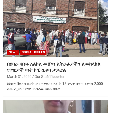
NEWS
SOCIAL ISSUES
በሰባራ ባቡሩ አልኮል መሸጫ አትራፊዎችን ለመከላከል
የገዢዎች ጣት ኮፒ ሲቀባ ታይቷል
March 31, 2020
Our Staff Reporter
ከኮሮና ቫይረስ ስጋት ጋር ተያይዞ ባለፉት 15 ቀናት በቀን ቢያንሰ 2,000
ሰው ሲያስተናግድ የነበረው ሰባራ ባቡር…