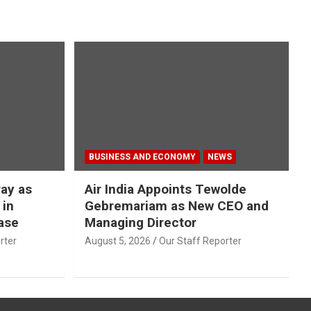
BUSINESS AND ECONOMY
NEWS
ray as
Air India Appoints Tewolde
 in
Gebremariam as New CEO and
ase
Managing Director
rter
August 5, 2026
Our Staff Reporter