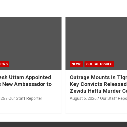
NEWS
NEWS
SOCIAL ISSUES
esh Uttam Appointed
Outrage Mounts in Tig
’s New Ambassador to
Key Convicts Released
Zewdu Haftu Murder C
026
Our Staff Reporter
August 6, 2026
Our Staff Repo