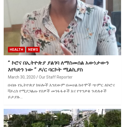
HEALTH
NEWS
” ኮሮና በኢትዮጵያ ያልገባ ለማስመሰል አውነታውን
እየካድን ነው ” ዶ/ር ባርኮት ሚልኪያስ
March 30, 2020
Our Staff Reporter
በብዙ የኢትዮጵያ ክፍሎች እንደውም በመሀል ከተሞች ጭምር ለኮሮና
ቫይረስ የሚያጋልጡ የሰዎች መገፋፋቶች እና የጥንቃቄ ጉድለቶች
ይታያሉ…