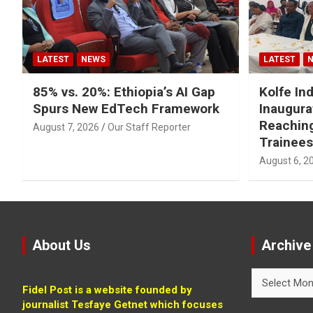
LATEST
NEWS
LATEST
85% vs. 20%: Ethiopia’s AI Gap
Kolfe Ind
Spurs New EdTech Framework
Inaugura
Reachin
August 7, 2026
Our Staff Reporter
Trainees
August 6, 2
About Us
Archive
Archive
Fidel Post is a website founded by
journalist Tesfaye Getnet which focuses