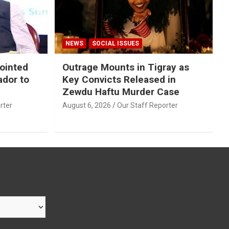
NEWS
SOCIAL ISSUES
ointed
Outrage Mounts in Tigray as
ador to
Key Convicts Released in
Zewdu Haftu Murder Case
rter
August 6, 2026
Our Staff Reporter