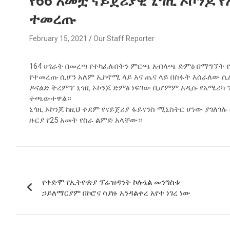
የ66 አመቷ ናይጀሪያዊ ኒጎዚ ኦኮንጆ 
ተመረጡ
February 15, 2021
Our Staff Reporter
164 ሀገራት በመረጣ የተካፈሉበትን ምርጫ አብላጫ ድምፅ በማግኘት የ6
የተመረጡ ሲሆን አለም ኢኮኖሚ ላይ እና ጤና ላይ በስፋት እሰራለው ሲ
ዶናልድ ትረምፕ ኒጎዚ ኦኮንጆ ድምፅ ነፍገው ቢሆምም አዲሱ የአሜሪካ 
ተጫውተዋል።
ኒጎዚ ኦኮንጆ ከዚህ ቀደም የናይጀሪያ ፋይናንስ ሚኒስትር ሆነው ያገለገሉ
ዙርያ የ25 አመት የስራ ልምድ አላቸው።
Post
የቀድሞ የኢትዮጵያ ፕሬዝዳንት ኮሎኔል መንግስቱ
navigation
ኃይለማርያም በኮሮና ሳያዙ አንዳልቀረ አየተ ነገረ ነው