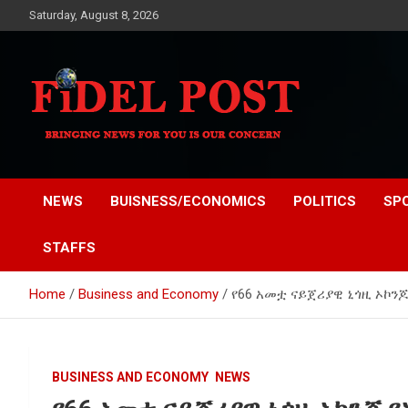
Skip
Saturday, August 8, 2026
to
content
Bringing News For You is Our Concern
Fidel Post
NEWS
BUISNESS/ECONOMICS
POLITICS
SP
STAFFS
Home
Business and Economy
የ66 አመቷ ናይጀሪያዊ ኒጎዚ ኦኮ
BUSINESS AND ECONOMY
NEWS