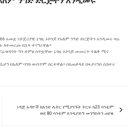
የአለም ንግድ ድርጅትን አንዲመሩ
6 አመቷ ናይጀሪያዊ ኒጎዚ ኦኮንጆ የአለም ንግድ ድርጅትን አንዲመሩ ዛሬ
ሉ ከተመረጡ በኋላ ተናግረዋል።
ፕሬዝዳንት ግን ድምፅ ሰጥቷቸው ኒጎዚ ኦኮንጆ መመረጥ ትልቅ ሚና
 ሲሆን በአለም ባንክ ውስጥም ሰርተዋል። በአጠቃላይ በፋይናንስ ሴክተሩ
ነዳጅ አዳዮች ከአንድ ሌትር የሚያገኙት ትርፍ ከ23 ሳንቲም
ወደ 80 ሳንቲም እንዲያድግ መንግስትን ጠየቁ