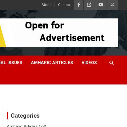
About
Contact
IAL ISSUES
AMHARIC ARTICLES
VIDEOS
Categories
Amharic Articles
(78)