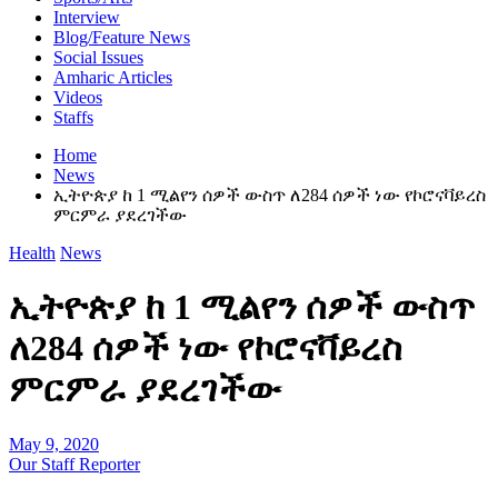
Interview
Blog/Feature News
Social Issues
Amharic Articles
Videos
Staffs
Home
News
ኢትዮጵያ ከ 1 ሚልየን ሰዎች ውስጥ ለ284 ሰዎች ነው የኮሮናቫይረስ
ምርምራ ያደረገችው
Health
News
ኢትዮጵያ ከ 1 ሚልየን ሰዎች ውስጥ
ለ284 ሰዎች ነው የኮሮናቫይረስ
ምርምራ ያደረገችው
May 9, 2020
Our Staff Reporter