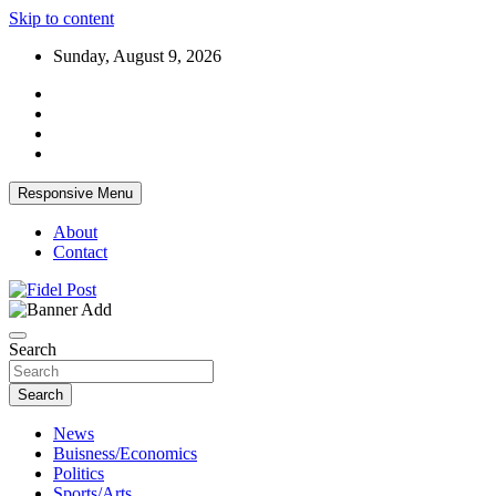
Skip to content
Sunday, August 9, 2026
Responsive Menu
About
Contact
Bringing News For You is Our Concern
Fidel Post
Search
Search
News
Buisness/Economics
Politics
Sports/Arts