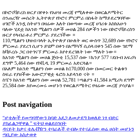
በኮሮናቫይረስ ዙርያ በየቀኑ የአሀዝ መረጃ የሚለቀው በወርልዶሜትር
ሰንጠረዥ መሰረት ኢትዮጵያ የኮሮና ምርምራ በስፋት ከማይደረግባቸው
ሀገሮች አንዷ ስትሆን በዛሬው እለት በወጣው መረጃ ሀገሪቱ እስከአሁን
ባለው ሂደቷ ከአንድ ሚልየን ሰዎች መሀል 284 ሰዎችን ነው በኮሮናቫይረስን
ዙርያ የላብራቶሪ ምርምራ ያደረገችው ።
110,ሚልየን ህዝብ ባላት ኢትዮጵያ በሁለት ወር ውስጥ 32,689 ሰው የኮሮና
ምርመራ ያደረገ ሲሆን ይሄም በቀን በአማካኝ ሲሰላ በቀን 545 ሰው ገደማ
ከቫይረሱ ጋር በተገናኘ ምርመራ እየተደረገለት ነው ማለት ነው።
ከአንድ ሚልየን ሰው መሀል ጅቡቲ 15,537 ሰው ፣ኬንያ 577 ፣ደቡብ አፍሪካ
ደግሞ 5,464 ሰው የኮቪዲ 19 ምርመራ አድርጓል።
በአለም ከአንድ ሚልየን ሰው መሀል ከ170,000 ሰው በመርመር ትልቁን
ስፍራ የያዘችው አውሮፓዊቷ ፋሮስ አይላንድ ናት ።
ስፔን ከአንድ ሚልየን ሰው መሀል 52,781 ፣ጣልያን 41,584 አሚሪካ ደግሞ
25,584 ሰው እየመረመሩ መሆኑን የወርልዶሜትር የዛሬው መረጃ ያሳያል።
Post navigation
“ሆቴሎች የመጣባቸውን ከባድ አደጋ ለመታደግ ከወለድ ነፃ ብድር
ያስፈልጋቸዋል ” ፍትህ ወልደሰንበት
ዳናይት ከቃና ቴሌቭዥን ተባራለች ተብሎ የተናፈሰው ወሬ ሀሰት መሆኑን
ጣቢያው አስታወቀ