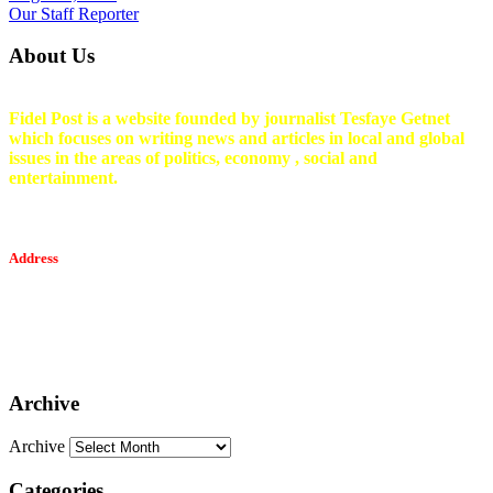
Our Staff Reporter
About Us
Fidel Post is a website founded by journalist Tesfaye Getnet
which focuses on writing news and articles in local and global
issues in the areas of politics, economy , social and
entertainment.
Address
Tesfaget Media and Communication
Mobile: +251 94 068 0036
Email፡ tesfaget55@yahoo.com
Address: KKare Building | Mexico
Archive
Archive
Categories