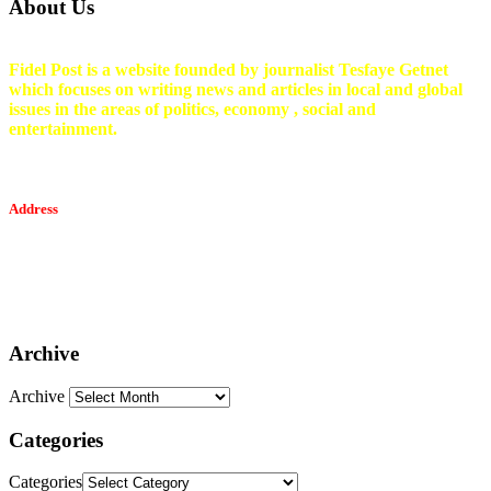
About Us
Fidel Post is a website founded by journalist Tesfaye Getnet
which focuses on writing news and articles in local and global
issues in the areas of politics, economy , social and
entertainment.
Address
Tesfaget Media and Communication
Mobile: +251 94 068 0036
Email፡ tesfaget55@yahoo.com
Address: KKare Building | Mexico
Archive
Archive
Categories
Categories