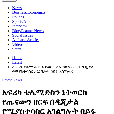
News
Buisness/Economics
Politics
Sports/Arts
Interview
Blog/Feature News
Social Issues
Amharic Articles
Videos
Staffs
Home
Latest
አፍሪካ ቴሌሚድስን ኔትወርክ የጤናውን ዘርፍ በዲጂታል
የሚያስተሳስር አገልግሎት በይፋ አስጀመረ
Latest
News
አፍሪካ ቴሌሚድስን ኔትወርክ
የጤናውን ዘርፍ በዲጂታል
የሚያስተሳስር አገልግሎት በይፋ