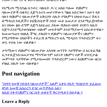
የአሜሪካ ሚዲካል ሴንተር ባለቤት ዶ/ ር አከዘ ጣዕመ የህክምና
ባለሙያዎች በቁጥር እጅግ አናሳ መሆናቸውን ግልፅ አድርገው፤ አሁን ላይ
ባለን የህክምና ባለሙያዎች አቅርቦት ስሌት የዓለምን ህዝብ የጤና ሽፋን
ለማዳረስ ኮሌጆችና ዩኒቨርስቲዎች ሶስት መቶ አመታታ እንደሚፈጅባቸው
እና በዛው ልክ ደግሞ እጅግ እየፈጠነ ያለው የህዝብ ብዛት ይህንን ስሌት
እጅግ እንደሚያወሳስበው ብሎም መፍትሄም እንደማያመጣ አስረድተዋል።
ከመመጣጠን የዘለለ ችግር ያለበትን የህክምና ባለሙያዎችና ህክምና
የሚያሻቸው ህዝቦችን ተደራሽ ለማድረግ ቴሌ ሜዲስን ፕላትፎርም ፋና
ወጊ ተስፋ ነው ብለዋል።
ታካሚውና የህክምና ባለሙያው አካላዊ መገኘት ሳያሻቸው በ አርቴፊሻል
ኢንተሌጀንስ በመታገዝ ማንኛውንም አይነት ህክምና ሰዎች ሆስፒታል
መምጣት ሳያሻቸው የሚታከሙበት ፕላትፎርም ነውና ለህክምናው ዘርፍ
የገዘፈ ስኬት ነው ብለዋል።
Post navigation
“በዳዳ ገመቹ የድለላ ባለሙያዎች” አለም አቀፍ የቤት ግብይይት ይፈፅሙ
ዘንድ አመቺ አሰራርን ይዤ መጥቻለሁ አለ።
አቤድ የቆዳ ህክምና ሳር ቤት ሁለተኛ ቅርንጫፉን ከፍቷል ።
Leave a Reply