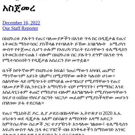
አስጀመረ
December 16, 2022
Our Staff Reporter
በአህጉሪቱ ያሉትን የጤና ባለሙያዎችን በአንድ ጥላ ስር በዲጂታል የጤና
ኔትወርክ ማስተሳሰር ያስችላል የተባለለት ይኸው አገልግሎት አሜሪካን
ውስጥ የተጀመረ ሲሆን ሁሉም የአፍሪካ ሃገራት የራሳቸውን ቴሌሜዲስን
ኔትወርክ በተናጠል ፤ ብሎም በአህጉሪቱ ስር ያሉትን ደግሞ በአንድ ጥላ
የሚተሳሰሩበትን የዲጂታል አሰራርን ይዞ መጥቷል።
ዜጎች ከየትኛውም የአህጉሪቱ ክፍል፤ ገጠራማውን አካባቢ ጨምሮ
ማንኛውንም አይነት ህክምና በሚያሻቸው ወቅት ካሉበት ሆነው፥
ስልካቸው ላይ በሚጭኑት በሞባይል መተግበሪያ የሚያሻቸውን የጤና
ባለሙያዎች በኢንተርኔት አማካኝነት ብቻ የማግኘት፣ የማማከር እንደ
አስፈላጊነቱም ቀጠሮ የማስያዝ ብሎም ለአግልግሎት የሚያስወጣቸውን
ክፍያ በ online የክፍያ ስርዓት ዝርጋታ መፈፀም የሚያስችላቸው መሆኑን
በገለፃው ይፋ ተደርጓል።
የጤና ሚኒስትሯ ዶር. ሊያ ታደሰ በበኩላቸው ኢትዮጵያ በ 2020 እ.አ.
ሀገሪቱን ወደ ዲጂታሉ አለም በይበልጥ ለማስገባት አላማ አድርጋ
ከምትሰራቸው ስራዎች ጋር ተያያዥነት እንዳለው ገልፀው፤ ቴሌሜዲስን
አፍሪካ ውስጥ ላሉ ኋላ ቀር ሃገሮች ብዙ እንቅፋቶችን ከማስወገድ አንፃር
ያለውን አዎንታዊ ፋይዳ በስፋት አብራርተዋል።