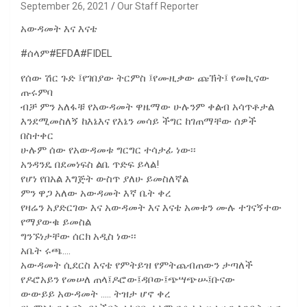
September 26, 2021
Our Staff Reporter
አውዳመት እና እናቴ
#ሰላም#EFDA#FIDEL
የሰው ሽር ጉድ ፤የገበያው ትርምስ ፤የሙዚቃው ጩኽት፤ የመኪናው
ጡሩምባ
ብቻ ምን አለፋቹ የአውዳመት ዋዜማው ሁሉንም ቀልብ አሳጥቶታል
እንደሚመስለኝ ከእኔእና የእኔን መሳይ ችግር ከገጠማቸው ሰዎች
በስተቀር
ሁሉም ሰው የአውዳመቱ ግርግር ተሳታፊ ነው፡፡
አንዳንዴ በደመነፍስ ልቤ ጥድፍ ይላል!
የሆነ የበአል እግጅት ውስጥ ያለሁ ይመስለኛል
ምን ዋጋ አለው አውዳመት እኛ ቤት ቀረ
የዛሬን አያድርገው እና አውዳመት እና እናቴ አመቱን ሙሉ ተገናኝተው
የማያውቁ ይመስል
ግንኙነታቸው ሰርክ አዲስ ነው፡፡
አቤት ሩጫ….
አውዳመት ሲደርስ እናቴ የምትይዝ የምትጨብጠውን ታጣለች
የዶሮአይን የመሠለ ጠላ፤ዶሮው፤ዳቦው፤ጭሣጭሡ፤ቡናው
ውውይይ አውዳመት ….. ትዝታ ሆኖ ቀረ