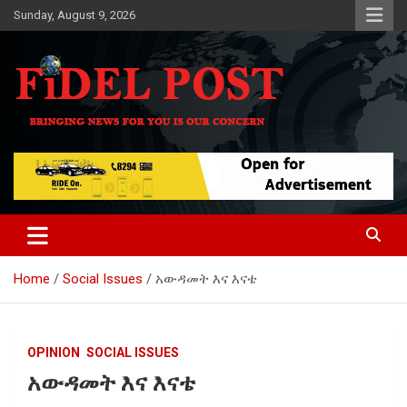
Skip
Sunday, August 9, 2026
to
content
Bringing News For You is Our Concern
Fidel Post
Home
Social Issues
አውዳመት እና እናቴ
OPINION
SOCIAL ISSUES
አውዳመት እና እናቴ