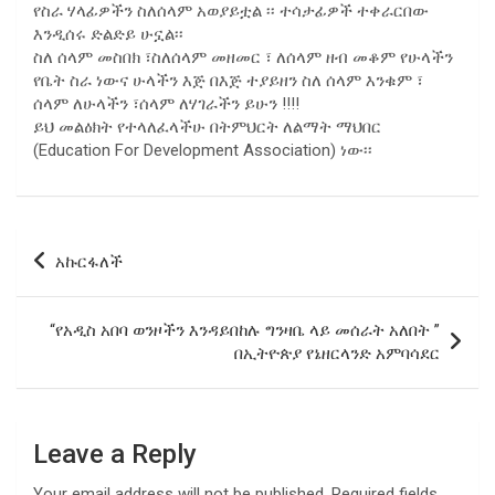
የስራ ሃላፊዎችን ስለሰላም አወያይቷል ፡፡ ተሳታፊዎች ተቀራርበው
እንዲሰሩ ድልድይ ሁኗል፡፡
ስለ ሰላም መስበክ ፣ስለሰላም መዘመር ፣ ለሰላም ዘብ መቆም የሁላችን
የቤት ስራ ነውና ሁላችን እጅ በእጅ ተያይዘን ስለ ሰላም እንቁም ፣
ሰላም ለሁላችን ፣ሰላም ለሃገራችን ይሁን !!!!
ይህ መልዕክት የተላለፈላችሁ በትምህርት ለልማት ማህበር
(Education For Development Association) ነው፡፡
Post
አኩርፋለች
navigation
“የአዲስ አበባ ወንዞችን እንዳይበከሉ ግንዛቤ ላይ መሰራት አለበት ”
በኢትዮጵያ የኔዘርላንድ አምባሳደር
Leave a Reply
Your email address will not be published.
Required fields