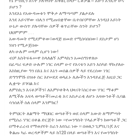
የኔ ምስኪን እናት ያለችበት አካባቢ ሰላም ርቆታል ፡፡ አሁን እንዴት ሁና
ይሆን ?
እንደእኔ የአውዳመቱን ሞቅታ ለማጣጣም ያልታደሉ
እንደ አይናቸው ብሌን የሚጠብቋቸው ቤተሰቦቻቸው እንዲህ አይነት
ሁኔታ ውስጥ ያሉባቸው ሰዎች ቁጥራቸው ስንት ይሆን?
ህህምምም . . .
አውዳመት የሚደምቀው፤ወዳጅ ዘመድ የሚሰባሰበው፤ ደስታም ሆነ
ሃዘን የሚታጀበው
ለካ ሁሉም ሠላም ሲሆን ነው!
ብቻ እስትፍፋሡዋ ስላለልኝ አምላኬን አመሰግነዋለሁ
በፈጣሪ ፍቃድ ሁሉም ነገር ሰላም ሁኖ የእናቴን አይን እስካይ ቸኩያለሁ
እስከዚያው ግን በእኔ እና እኔን መሰል ሰዎች ላይ የደረሰው ነገር
ድግግሞሹ በዝቶ ስር እየሠደደ ወላፈኑ ሌሎችን እንዳይፈጅ እዚህ ጋር
ሊቋጭ ይገባል እና
ለምስኪን እናቶቻችን፤ ለእምቦቀቅላ ህጻናት፤ሰርተው ሃገር ማቆም
ለሚችሉ አፍላ ወጣቶች፤መራቂ እና አስታራቂ ለሆኑ አዛውንቶች ሲባል
ሳንሰለች ስለ ሰላም እንምከር!
ትምህርት ለልማት ማህበር ወጣቶችን ወደ ሰላም አውድ ለማምጣት
የሚሰራ ሃገር በቀል ድርጅት ነው ፡፡የመንግስት ሃላፊዎችን ከወጣቶች ጋር
በማቀራረብ የማወያየት ስራን እየሰራ ነው ፡፡ በወለጋ ጊምቢ፣ነጆ እና
ቅልጡ ካራ ወረዳዎችም ላይ ከ120 በላይ ወጣቶችን እና የመንግስት