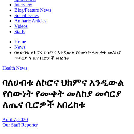
Interview
Blog/Feature News
Social Issues
Amharic Articles
Videos
Staffs
Home
News
ባለሀብቱ ለኮሮና ህክምና እንዲውል የሰውነት የሙቀት መለከያ
መሳርያ ለጤና ቢሮዎች አበረከቱ
Health
News
ባለሀብቱ ለኮሮና ህክምና እንዲውል
የሰውነት የሙቀት መለከያ መሳርያ
ለጤና ቢሮዎች አበረከቱ
April 7, 2020
Our Staff Reporter