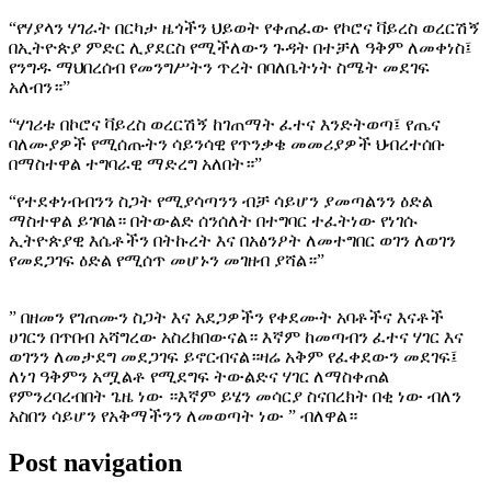
“የሃያላን ሃገራት በርካታ ዜጎችን ህይወት የቀጠፈው የኮሮና ቫይረስ ወረርሽኝ
በኢትዮጵያ ምድር ሊያደርስ የሚችለውን ጉዳት በተቻለ ዓቅም ለመቀነስ፤
የንግዱ ማህበረሰብ የመንግሥትን ጥረት በባለቤትነት ስሜት መደገፍ
አለብን።”
“ሃገሪቱ በኮሮና ቫይረስ ወረርሽኝ ከገጠማት ፈተና እንድትወጣ፤ የጤና
ባለሙያዎች የሚሰጡትን ሳይንሳዊ የጥንቃቄ መመሪያዎች ህብረተሰቡ
በማስተዋል ተግባራዊ ማድረግ አለበት።”
“የተደቀነብብንን ስጋት የሚያሳጣንን ብቻ ሳይሆን ያመጣልንን ዕድል
ማስተዋል ይገባል። በትውልድ ሰንሰለት በተግባር ተፈትነው የነገሱ
ኢትዮጵያዊ እሴቶችን በትኩረት እና በአፅንዖት ለመተግበር ወገን ለወገን
የመደጋገፍ ዕድል የሚሰጥ መሆኑን መገዘብ ያሻል።”
” በዘመን የገጠሙን ስጋት እና አደጋዎችን የቀደሙት አባቶችና እናቶች
ሀገርን በጥበብ አሻግረው አስረክበውናል። እኛም ከመጣብን ፈተና ሃገር እና
ወገንን ለመታደግ መደጋገፍ ይኖርብናል።ዛሬ አቅም የፈቀደውን መደገፍ፤
ለነገ ዓቅምን አሟልቶ የሚደግፍ ትውልድና ሃገር ለማስቀጠል
የምንረባረብበት ጌዜ ነው ።እኛም ይሄን መሳርያ ስናበረክት በቂ ነው ብለን
አስበን ሳይሆን የአቅማችንን ለመወጣት ነው ” ብለዋል።
Post navigation