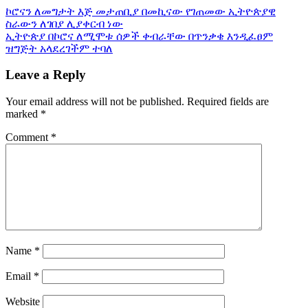
ኮሮናን ለመግታት እጅ መታጠቢያ በመኪናው የገጠመው ኢትዮጵያዊ
ስራውን ለገበያ ሊያቀርብ ነው
ኢትዮጵያ በኮሮና ለሚሞቱ ሰዎች ቀብራቸው በጥንቃቄ እንዲፈፀም
ዝግጅት አላደረገችም ተባለ
Leave a Reply
Your email address will not be published.
Required fields are
marked
*
Comment
*
Name
*
Email
*
Website