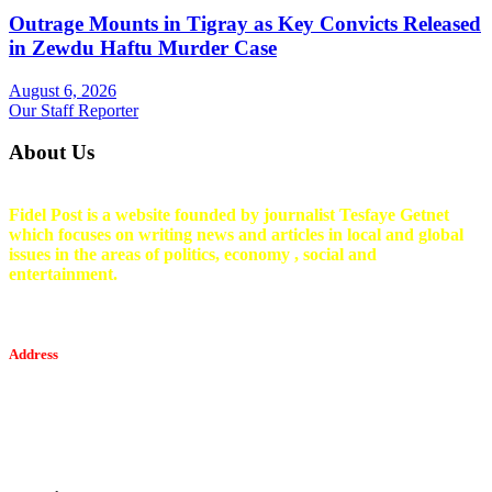
Outrage Mounts in Tigray as Key Convicts Released
in Zewdu Haftu Murder Case
August 6, 2026
Our Staff Reporter
About Us
Fidel Post is a website founded by journalist Tesfaye Getnet
which focuses on writing news and articles in local and global
issues in the areas of politics, economy , social and
entertainment.
Address
Tesfaget Media and Communication
Mobile: +251 94 068 0036
Email፡ tesfaget55@yahoo.com
Address: KKare Building | Mexico