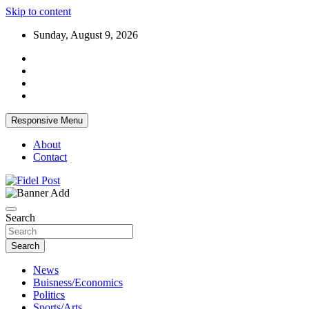
Skip to content
Sunday, August 9, 2026
Responsive Menu
About
Contact
Bringing News For You is Our Concern
Fidel Post
Search
Search
News
Buisness/Economics
Politics
Sports/Arts