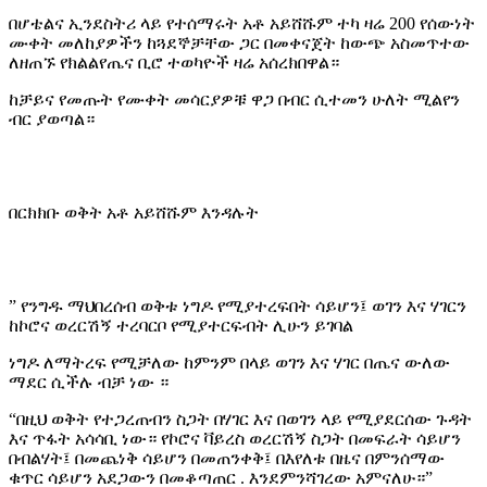
በሆቴልና ኢንደስትሪ ላይ የተሰማሩት አቶ አይሸሹም ተካ ዛሬ 200 የሰውነት
ሙቀት መለከያዎችን ከጓደኞቻቸው ጋር በመቀናጀት ከውጭ አስመጥተው
ለዘጠኙ የክልልየጤና ቢሮ ተወካዮች ዛሬ አሰረክበዋል።
ከቻይና የመጡት የሙቀት መሳርያዎቹ ዋጋ በብር ሲተመን ሁለት ሚልየን
ብር ያወጣል።
በርክክቡ ወቅት አቶ አይሸሹም እንዳሉት
” የንግዱ ማህበረሰብ ወቅቱ ነግዶ የሚያተረፍበት ሳይሆን፤ ወገን እና ሃገርን
ከኮሮና ወረርሽኝ ተረባርቦ የሚያተርፍብት ሊሁን ይገባል
ነግዶ ለማትረፍ የሚቻለው ከምንም በላይ ወገን እና ሃገር በጤና ውለው
ማደር ሲችሉ ብቻ ነው ።
“በዚህ ወቅት የተጋረጠብን ስጋት በሃገር እና በወገን ላይ የሚያደርሰው ጉዳት
እና ጥፋት አሳሳቢ ነው። የኮሮና ቫይረስ ወረርሽኝ ስጋት በመፍራት ሳይሆን
በብልሃት፤ በመጨነቅ ሳይሆን በመጠንቀቅ፤ በእየለቱ በዜና በምንሰማው
ቁጥር ሳይሆን አደጋውን በመቆጣጠር . እንደምንሻገረው አምናለሁ።”