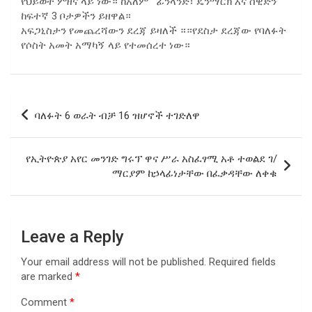
የህይወት ምዘና ላይ ነው። ከአለም ፊንላንድ፣ ዴንማርክ እና ስዊድን
ከፍተኛ 3 ቦታዎችን ይዘዋል።
አፍጋኒስታን የመጨረሻውን ደረጃ ይዛለች ።።የደስታ ደረጃው የባለፉት
የሶስት አመት አማካኝ ላይ የተመሰረተ ነው።
Post
ባለፉት 6 ወራት ብቻ 16 ዝሆኖች ተገድለዋ
navigation
የኢትዮጵያ አየር መንገድ ግሩፕ ዋና ሥራ አስፈፃሚ አቶ ተወልደ ገ/
ማርያም ከኃላፊነታቸው በፈቃዳቸው ለቀቁ
Leave a Reply
Your email address will not be published.
Required fields
are marked
*
Comment
*