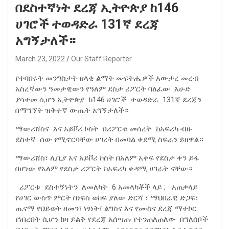
በደስተኛነት ደረጃ ኢትዮጵያ ከ146
ሀገሮች ተወዳድራ 131ኛ ደረጃ
አግኝታለች።
March 23, 2022
Our Staff Reporter
የተባበሩት መንግስታት ዘላቂ ልማት መፍትሔዎች አውታረ መረብ
አስረኛውን ዓመታዊውን የዓለም ደስታ ሪፖርት ባለፈው እሁድ
ያሳተመ ሲሆን ኢትዮጵያ ከ146 ሀገሮች ተወዳድራ 131ኛ ደረጃን
በማግኘት ዝቅተኛ ውጤት አግኝታለች።
ማውሪሸስና እና አይቮሪ ኮስት በሪፖርቱ መሰረት ከአፍሪካ ብዙ
ደስተኛ ሰው የሚኖርባቸው ሀገረት በመባል ቀደሚ ስፍራን ይዘዋል።
ማውሪሸስ፣ ሊቢያ እና አይቮሪ ኮስት በአለም አቀፍ የደስታ ቀን ይፋ
በሆነው የአለም የደስታ ሪፖርት ከአፍሪካ ቀዳሚ ሀገራት ናቸው።
ሪፖርቱ ደስተኝነትን ለመለካት 6 አመላካቾች ላይ ; አጠቃላይ
የሀገር ውስጥ ምርት በነፍስ ወከፍ ያለው ድርሻ ፣ ማህበራዊ ድጋፍ፣
ጤናማ የህይወት ዘመን፣ ነፃነት፣ ልግስና እና የሙስና ደረጃ ማተኮር
የነበረበት ሲሆን ከዛ ይልቅ የደረጃ አሰጣጡ የተንጠለጠለው በግለሰቦች