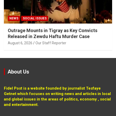
NEWS
SOCIAL ISSUES
Outrage Mounts in Tigray as Key Convicts
Released in Zewdu Haftu Murder Case
August 6, 2026
Our Staff Reporter
About Us
Fidel Post is a website founded by journalist Tesfaye
Getnet which focuses on writing news and articles in local
and global issues in the areas of politics, economy , social
and entertainment.