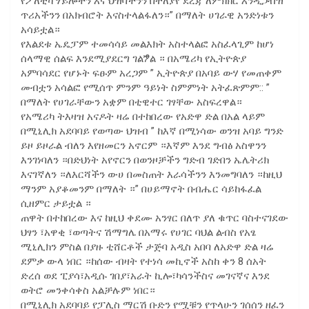
የፖለቲካ ሃይሎችን እና ህዝባችንን በተለያየ ደረጃ ለምክክር እንዲጋብዝ
ጥሪአችንን በአክብሮት እናስተላልፋለን።” በማለት ሀገራዊ አንድነቱን
አሳይቷል።
የእልደቱ ኤዴፓም ተመሳሳይ መልእክት አስተላልፎ አስፈላጊም ከሆነ
ሰላማዊ ሰልፍ እንደሚያደርግ ገልፇል ። በአሜሪካ የኢትዮጵያ
አምባሳደር የሆኑት ፍፁም አረጋም ” ኢትዮጵያ በአባይ ውሃ የመጠቀም
መብቷን አሳልፎ የሚሰጥ ምንም ዓይነት ስምምነት አትፈጽምም:: ”
በማለት የሀገራቸውን አቋም በቲዊተር ገፃቸው አስፍረዋል።
የአሜሪካ ትእዛዝ አናዶት ዛሬ በተከበረው የአድዋ ድል በአል ላይም
በሚኒሊክ አደባባይ የወጣው ህዝብ ” ከእኛ በሚነሳው ወንዝ አባይ ግንድ
ይዞ ይዞራል ብለን እየዘመርን አኖርም ።እኛም እንደ ግብፅ አስዋንን
እንገነባለን ።በድህነት አየኖርን በወንዞቻችን ግድብ ገድበን ኤሌትሪክ
እናገኛለን ።ለእርሻችን ውሀ በመስጠት እራሳችንን እንመግባለን ።ከዚህ
ማንም አያቆመንም በማለት ።” በሀይማኖት በብሔር ሳይከፋፈል
ሲዘምር ታይቷል ።
ጠዋት በተከበረው እና ከዚህ ቀደሙ አንፃር በለጥ ያለ ቁጥር ባስተናገደው
ህፃን ፣አዋቂ ፣ወጣትና ሽማግሌ በአማሩ የሀገር ባህል ልብስ የአፄ
ሚኒሊክን ምስል በያዙ ቲሸርቶች ታጅባ አዲስ አበባ ለአድዋ ድል ዛሬ
ደምቃ ውላ ነበር ።ከሰው ብዛት የተነሳ መኪኖች አስከ ቀን 8 ሰአት
ድረሰ ወደ ፒያሳ፣አዲሱ ገበያ፣አራት ኪሎ፣ካሳንችስና መገናኛና እንደ
ወትሮ መንቀሳቀስ አልቻሉም ነበር።
በሚኒሊክ አደባባይ የፓሊስ ማርሽ ቡድን የሟቹን የጥላሁን ገሰሰን ዘፈን