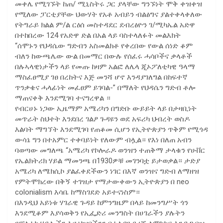
መቀሌ የሚገኙት ከጠ/ ሚኒስትሩ ጋር ያላቸው ግንኙነት ሞቅ ቀዝቀዝ
የሚለው ፓርቲያቸው ህውሃት የአቶ አብይን ብልፅግና ያልተቀላቀለው
የትግራይ ክልል ም/ል ርዕሰ መስተዳደር ደብረፅዮን ገ/ሚካኤል አድዋ
በተከበረው 124 የአድዋ ድል በአል ላይ ባስተላለፉት መልእክት
“ሰሞኑን የህዳሴው ግድብን አስመልክቶ የቀረበው የውል ሰነድ ቆም
ብለን ከውጫሌው ውል በመማር በውሉ የሰፈሩ ሓሳቦችና ቃላቶች
በሉኣላዊነታችን ላይ የመጡ ከዛም አልፎ ለሌላ ጂኦፖለቲካዊ ዓላማ
ማስፈፀሚያ ገፀ በረከትና እጅ መንሻ ሆኖ እንዳያገለግል በከፍተኛ
ጥንቃቄና ሓላፊነት መፈፀም ይገባል-” በማለት የህዳሴን ግድብ ቶሎ
ማጠናቀቅ እንደሚገባ ተናግረዋል ።
የብርሀኑ ነጋው ኢዜማም አሜሪካን በግድቡ ውይይት ላይ በታዛቢነት
መጥራት ስህተት እንደበረ ገልፆ ጉዳዩን ወደ አፍሪካ ህብረት ወስዶ
እልባት ማግኘት እንደሚገባ የጠቆመ ሲሆን የኢትዮጵያን ጥቅም የሚጎዳ
ውሳኔ ግን በተአምር ተቀባይነት የለውም ብሏል። የእነ በለጠ አብን
ባወጣው መግለጫ “አሜሪካ የኮሎራዶ ወንዝን ተጠቅማ ታላቁን የሁቨር
የኤልክትሪክ ሃይል ማመንጫ በ1930ዎቹ መገንባቷ ይታወቃል። ታድያ
አሜሪካ ለሜክሲኮ ያልፈቀደችውን ነገር በእኛ ወንዝና ግድብ ለማዘዝ
የምትሞክረው በቅኝ ተገዝታ የማታውቀውን ኢትዮጵያን በ neo
colonialism እሳቤ ከማስገደድ አይተናነስም።
በእንዲህ አይነቱ ሃገራዊ ጉዳይ ከምንግዜም በላይ ከመንግሥት ጎን
እንደሚቆም እያሳወቅን የኢፌድሪ መንግስት በሀገራችን ያሉትን