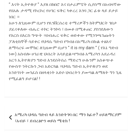
” እናት ኢትዮጵያ ” እያለ በከበሮ እና በታራምፔት ሲያሰማ በአብዛኛው
የበአሉ ታዳሚ የኮረኮረ የሀገር ፍቅር ካቀረረ እንባ ጋር ፊቱ ላይ ይታይ
ነበር ።
አሁን ለጊዜውም ቢሆን የዪንቨርሰረቲ ተማሪዎችን ከትምህርት ገበታ
ያፈናቀለው ብሔር ተኮር ትንኮሳ ፣ በመቶ በሚቆጠር ያስገደለውን
የእርስ በእርስ ግጭት ።በብሔር ፍቅር ወድቀው የሚንገጫገጩትን
ፓለቲከኞች ሳይቀር የህዳሴ ግድብ የግብፅ በአሜሪካ በኩል ተፅእኖ
ለማሳረፍ መሞከር ለጊዜውም ቢሆን ” it is my dam ” ( የእኔ ግድብ
ነው) አስብሎ ሀገራዊ ህብረት አሳይቷል።የግብፅ አሜሪካን አደራዳሪ
አርጎ ኢትዮጵያን ግድብ እንደሰትሰራ ማድረግ ሁሉንም አስቆጭቶ
የውስጥ ንትርኩን ጋብ አድርጓል ።ህዳሴ ግድብ ኢትዮጵያን ወደ
አንድንነት መንፈስ በዘላቂነት አድሶ ህብረትን ያመጣል ለማለት ግን ጊዜ
የሚፈልግ ይሆናል! !
Post
አሜሪካ ህዳሴ ግድብ ላይ እንድትገባ በር ማን ከፈተ? ሀይለማርያም
navigation
፣አብይ ፣ ደብረፅዮን ወይስ ሜቴክ !