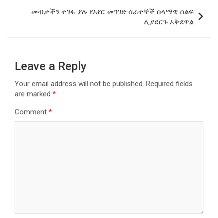
መብታችን ተገፋ ያሉ የአየር መንገድ ሰራተኞች ሰላማዊ ሰልፍ
ሊያደርጉ አቅደዋል
Leave a Reply
Your email address will not be published.
Required fields
are marked
*
Comment
*