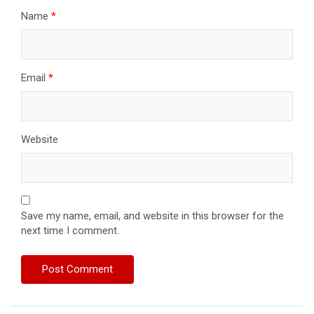
Name
*
Email
*
Website
Save my name, email, and website in this browser for the
next time I comment.