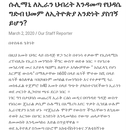
ሱሊማኒ ለኢራን ህብረት እንዳመጣ የህዳሴ
ግድብ ህመም ለኢትዮጵያ አንድነት ያስገኝ
ይሆን?
March 2, 2020
Our Staff Reporter
በተስፋዬ ጌትነት
በዚህ አመት ህዳር ላይ በነዳጅ ዋጋ ንረት በተነሳ ተቃውሞ የኢስላሚክ
ሪፐብሊኩ የኢራን መንግስት ችግር ውስጥ ወድቆ ነበር ። የሀገሪቱ
መንፈሳዊ መሪ አያቶላ ካህምኒ ለፀጥታ አካሎቻቸው ” አስፈላጊ የሆነ
እርምጃ ውሰዱ” በማለታቸው ከ600 በላይ ዜጎች ሞተው ከሺ በላይ
ዜጎች ቁስለዋል ።በህዝቡም መካከል የመንግሰት እና የተቃዋሚ ጎራ
መከፋፈል ተጀምሮ ከ40 አመት በላይ ግጭት ያላስተናገደችውን ኢራንን
ወደ ጦርነት ሊጋብዝ ጫፍ ደርሶ ነበር ።
ነገር ግን በታህሳስ መጨረሻ ኢራቅ ርዕሰ መዲና በባግዳድ ግዳጅ ውስጥ
የነበረው ጄኔራል ቃሲም ሱሉማኒ በአሜሪካ አየር ጥቃት ሲገደል ሁሉም
ኢራናዊያን አንድ ሆኑ ።የጄኔራሉ ሞትም የውስጥ ችግራቸውን ለጊዜው
ተወት አርገው በሀገር አንድነት እንዲመካከሩ የውጭ ጠላታቸውን
ለመመከት እንዲመካከሩ እድል ሰጥቷቸዋል ።
ወደ ኢትዮጰያ ስንመጣ በኦሮሞ አክቲቭስትነቱና ፓለቲከኝነቱ