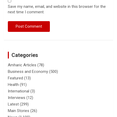
Save my name, email, and website in this browser for the
next time I comment.
Categories
Amharic Articles
(78)
Business and Economy
(500)
Featured
(13)
Health
(91)
International
(3)
Interviews
(12)
Latest
(299)
Main Stories
(26)