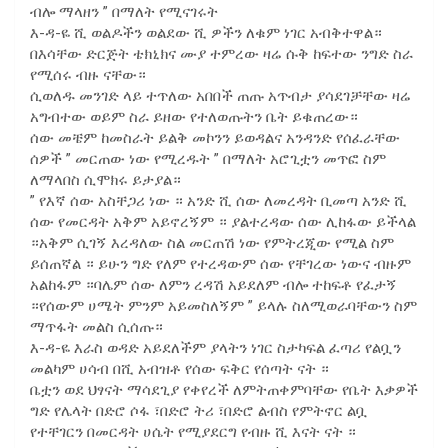
ብሎ ማላዘን ” በማለት የሚናገሩት
እ-ዳ-ዬ ሺ ወልዶችን ወልደው ሺ ዎችን ለቁም ነገር አብቅተዋል።
በእሳቸው ድርጅት ቴክኒክና ሙያ ተምረው ዛሬ ሱቅ ከፍተው ንግድ ስራ
የሚሰሩ ብዙ ናቸው።
ሲወለዱ መንገድ ላይ ተጥለው አበበች ጠጡ አጥብታ ያሳደገቻቸው ዛሬ
አግብተው ወይም ስራ ይዘው የተለወጡትን ቤት ይቁጠረው።
ሰው መቼም ከመስራት ይልቅ መኮንን ይወዳልና አንዳንድ የሰፈራቸው
ሰዎች ” መርጠው ነው የሚረዱት ” በማለት አሮጊቷን መጥፎ ስም
ለማላበስ ሲሞክሩ ይታያል።
” የእኛ ሰው አስቸጋሪ ነው ። አንድ ሺ ሰው ለመረዳት ቢመጣ አንድ ሺ
ሰው የመርዳት አቅም አይኖረኝም ። ያልተረዳው ሰው ሊከፋው ይችላል
።አቅም ሲገኝ እረዳለው ስል መርጠሽ ነው የምትረጂው የሚል ስም
ይሰጠኛል ። ይሁን ግድ የለም የተረዳውም ሰው የቸገረው ነውና ብዙም
አልከፋም ።ባሌም ሰው ለምን ረዳሽ አይደለም ብሎ ተከፍቶ የፈታኝ
።የሰውም ሀሜት ምንም አይመስለኝም ” ይላሉ ስለሚወራባቸውን ስም
ማጥፋት መልስ ሲሰጡ።
እ-ዳ-ዬ እራስ ወዳድ አይደለችም ያላትን ነገር ስታካፍል ፈጣሪ የልቧን
መልካም ሀሳብ በሺ አብዝቶ የሰው ፍቅር የሰጣት ናት ።
ቤቷን ወደ ህፃናት ማሳደጊያ የቀየረች ለምትጠቀምባቸው የቤት እቃዎች
ግድ የሌላት በድሮ ሶፋ ፣በድሮ ትሪ ፣በድሮ ልብስ የምትኖር ልቧ
የተቸገርን በመርዳት ሀሴት የሚያደርግ የብዙ ሺ እናት ናት ።