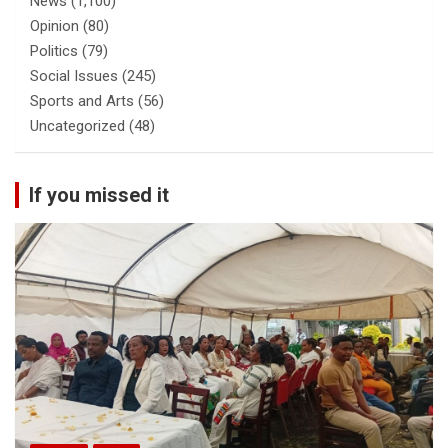
News
(1,100)
Opinion
(80)
Politics
(79)
Social Issues
(245)
Sports and Arts
(56)
Uncategorized
(48)
If you missed it