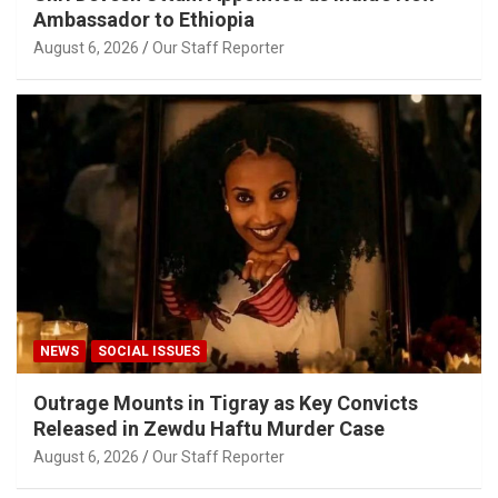
Ambassador to Ethiopia
August 6, 2026
Our Staff Reporter
NEWS
SOCIAL ISSUES
Outrage Mounts in Tigray as Key Convicts
Released in Zewdu Haftu Murder Case
August 6, 2026
Our Staff Reporter