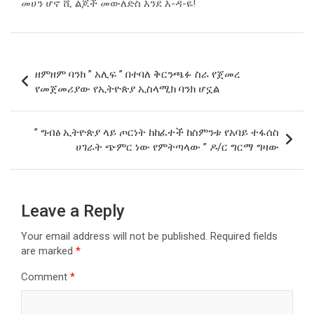
መሀን ሆኖ ሺ ልጆች መውለድስ እንደ እ-ዳ-ዬ!
Post
ዘምዘም ባንክ ” አሊፍ ” በተባለ ቅርንጫፉ ስራ የጀመረ
navigation
የመጀመሪያው የኢትዮጵያ ኢስላሚክ ባንክ ሆኗል
” ግብፅ ኢትዮጵያ ላይ ጦርነት ከከፈተች ከስምንቱ የአባይ ተፋሰስ
ሀገራት ጭምር ነው የምትጣላው ” ዶ/ር ግርማ ግዛው
Leave a Reply
Your email address will not be published.
Required fields
are marked
*
Comment
*