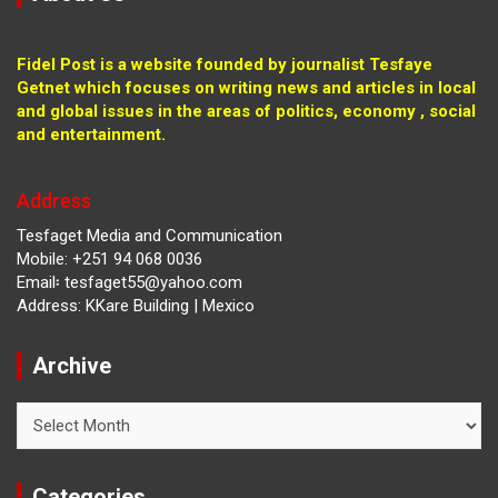
Fidel Post is a website founded by journalist Tesfaye
Getnet which focuses on writing news and articles in local
and global issues in the areas of politics, economy , social
and entertainment.
Address
Tesfaget Media and Communication
Mobile: +251 94 068 0036
Email፡ tesfaget55@yahoo.com
Address: KKare Building | Mexico
Archive
Archive
Categories