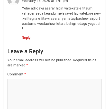
February 16, 2020 at 1:41 pm
Yehe adiloawi aserar higin yalteketele fitsum
yehager zega keandu meleyayet lay yatekore new
,kefitegna e fitawi aserar yemetayibachew airport
customs westachew letara behigi ledagu yegebal
!
Reply
Leave a Reply
Your email address will not be published.
Required fields
are marked
*
Comment
*