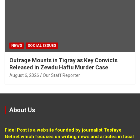
NEWS
SOCIAL ISSUES
Outrage Mounts in Tigray as Key Convicts
Released in Zewdu Haftu Murder Case
August 6, 2026
Our Staff Reporter
About Us
Fidel Post is a website founded by journalist Tesfaye
Getnet which focuses on writing news and articles in local