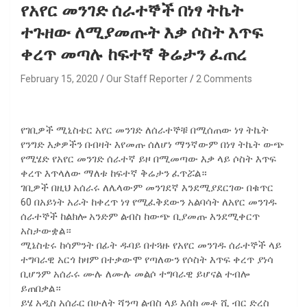
የአየር መንገድ ሰራተኞች በነፃ ትኬት
ተጉዘው ለሚያመጡት እቃ ሶስት እጥፍ
ቀረጥ መጣሉ ከፍተኛ ቅሬታን ፈጠረ
February 15, 2020
Our Staff Reporter
2 Comments
የገቢዎች ሚኒስቴር አየር መንገድ ለሰራተኞቹ በሚሰጠው ነፃ ትኬት
የንግድ እቃዎችን በብዛት እየመጡ ሰለሆነ ማንኛውም በነፃ ትኬት ውጭ
የሚሄድ የአየር መንገድ ሰራተኛ ይዞ በሚመጣው እቃ ላይ ሶስት እጥፍ
ቀረጥ እጥላለው ማለቱ ከፍተኛ ቅሬታን ፈጥሯል።
ገቢዎች በዚህ አሰራሩ ለሌላውም መንገደኛ እንደሚያደርገው በቁጥር
60 በአይነት አራት ከቀረጥ ነፃ የሚፈቅደውን አልባሳት ለአየር መንገዱ
ሰራተኞች ከልክሎ አንድም ልብስ ከውጭ ቢያመጡ እንደሚቀርጥ
አስታውቋል።
ሚኔስቴሩ ከሳምንት በፊት ዱባይ በተጓዙ የአየር መንገዱ ሰራተኞች ላይ
ተግባራዊ አርጎ ከዛም በተቃውሞ የጣለውን የሶስት እጥፍ ቀረጥ ያነሳ
ቢሆንም አሰራሩ ሙሉ ለሙሉ መልሶ ተግባራዊ ይሆናል ተብሎ
ይጠበቃል።
ይሄ አዲስ አሰራር በሁለት ሻንጣ ልብስ ላይ እሰከ መቶ ሺ ብር ድረስ