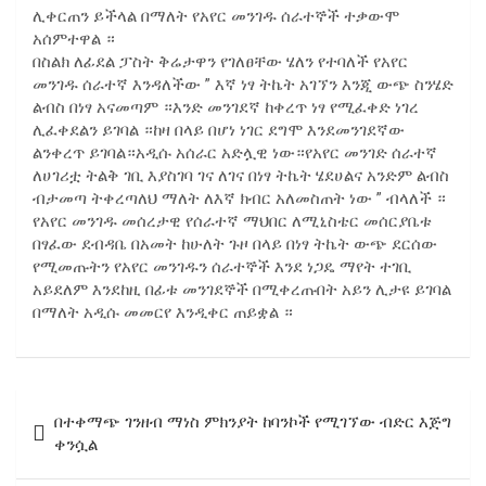
ሊቀርጠን ይችላል በማለት የአየር መንገዱ ሰራተኞች ተቃውሞ
አሰምተዋል ።
በስልክ ለፊደል ፓስት ቅሬታዋን የገለፀቸው ሄለን የተባለች የአየር
መንገዱ ሰራተኛ እንዳለችው ” እኛ ነፃ ትኬት አገኘን እንጂ ውጭ ስንሄድ
ልብስ በነፃ አናመጣም ።እንድ መንገደኛ ከቀረጥ ነፃ የሚፈቀድ ነገረ
ሊፈቀደልን ይገባል ።ከዛ በላይ በሆነ ነገር ደግሞ እንደመንገደኛው
ልንቀረጥ ይገባል።አዲሱ አሰራር አድሏዊ ነው።የአየር መንገድ ሰራተኛ
ለሀገሪቷ ትልቅ ገቢ እያስገባ ገና ለገና በነፃ ትኬት ሄደሀልና አንድም ልብስ
ብታመጣ ትቀረጣለህ ማለት ለእኛ ክብር አለመስጠት ነው ” ብላለች ።
የአየር መንገዱ መሰረታዊ የሰራተኛ ማህበር ለሚኒስቴር መሰርያቤቱ
በፃፈው ደብዳቤ በአመት ከሁለት ጉዞ በላይ በነፃ ትኬት ውጭ ደርሰው
የሚመጡትን የአየር መንገዱን ሰራተኞች እንደ ነጋዴ ማየት ተገቢ
አይደለም እንደከዚ በፊቱ መንገደኞች በሚቀረጡበት አይን ሊታዩ ይገባል
በማለት አዲሱ መመርየ እንዲቀር ጠይቋል ።
Post
በተቀማጭ ገንዘብ ማነስ ምክንያት ከባንኮች የሚገኘው ብድር እጅግ
navigation
ቀንሷል