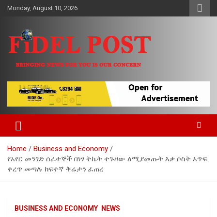
Skip
Monday, August 10, 2026
to
content
Bringing News For You is Our Concern
Fidel Post
Home
Business and Economy
የአየር መንገድ ሰራተኞች በነፃ ትኬት ተጉዘው ለሚያመጡት እቃ ሶስት እጥፍ
ቀረጥ መጣሉ ከፍተኛ ቅሬታን ፈጠረ
BUSINESS AND ECONOMY
NEWS