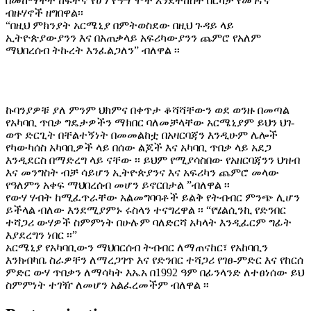
በመከማቸት ከፍተኛ የሆነ የዓሣ ሞት እንደተከሰተ በርካታ የመገናኛ
ብዙሃኖች ዘግበዋል፡፡
“በዚህ ምክንያት አርሜኒያ በምትወስደው በዚህ ጉዳይ ላይ
ኢትዮጵያውያንን እና በአጠቃላይ አፍሪካውያንን ጨምሮ የአለም
ማህበረሰብ ትኩረት እንፈልጋለን” ብለዋል ፡፡
ኩባንያዎቹ ያለ ምንም ህክምና በቀጥታ ቆሻሻቸውን ወደ ወንዙ በመጣል
የአካባቢ ጥበቃ ግዴታዎችን ማክበር ባለመቻላቸው አርሜኒያም ይህን ህገ-
ወጥ ድርጊት በቸልተኝነት በመመልከቷ በአዛርባጃን እንዲሁም ሌሎች
የካውካሰስ አካባቢዎች ላይ በሰው ልጆች እና አካባቢ ጥበቃ ላይ አደጋ
እንዲደርስ በማድረግ ላይ ናቸው ፡፡ ይህም የሚያሳስበው የአዘርባጃንን ህዝብ
እና መንግስት ብቻ ሳይሆን ኢትዮጵያንና እና አፍሪካን ጨምሮ መላው
የዓለምን አቀፍ ማህበረሰብ መሆን ይኖርበታል ”ብለዋል ፡፡
የውሃ ሃብት ከሚፈጥራቸው አልመግባባቶች ይልቅ የትብብር ምንጭ ሊሆን
ይችላል ብለው እንደሚያምኑ ሩስላን ተናግረዋል ፡፡ “የሄልሲንኪ የድንበር
ተሻጋሪ ውሃዎች ስምምነት በሁሉም ባለድርሻ አካላት እንዲፈርም ግፊት
እያደረግን ነበር ፡፡”
አርሜኒያ የአካባቢውን ማህበርሰብ ትብብር ለማጠናከር፣ የአከባቢን
እንክብካቤ ስራዎቸን ለማረጋገጥ እና የድንበር ተሻጋሪ የገፀ-ምድር እና የከርሰ
ምድር ውሃ ጥበቃን ለማሳካት እኤአ በ1992 ዓም በፊንላንድ ለተፀነሰው ይህ
ስምምነት ተገዥ ለመሆን አልፈረመችም ብለዋል ፡፡