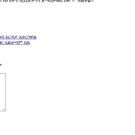
ሪ የሆኑትን ጎረቤቶቻንን ለማስታወስ ነው ።” ብለዋል።
ብ እርዳታ አድርገዋል
ገር አልወጣም አሉ
*