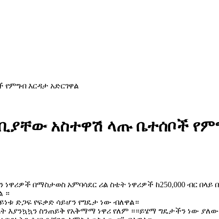
ች የምግብ እርዳታ አድርገዋል
ባቢያቸው አስተዋሽ ላጡ ቤተሰቦች የም
 ነዋሪዎች በማስታወስ አምባሳደር ሪል ስቴት ነዋሪዎች ከ250,000 ብር በላይ 
ል ።
አይነቱ ድጋፍ የፍቃድ ሳይሆን የግዴታ ነው ብለዋል።
ቤት እያንኳኳን ስንጠይቅ የአቅማማ ነዋሪ የለም ።።ይሄማ ግዴታችን ነው ያለው