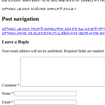
ቤቱ አንዲሁም ለመንግስትም ድጋፍ አድርጎዋል።ይሄ ደግሞ የአካባቢያችን ነዋ
አምባሳደር ሪል ስቴት ከ140 በላይ አባዋራዎች ይኖራሉ።
Post navigation
አምባሳደር ሪል ስቴት ነዋሪዎች በአካባቢያቸው አስተዋሽ ላጡ ቤተሰቦች የምግ
አምባሳደሩ በዱባይ ያለ የኢትዮጵያውያን ኢንቨስትመንት በህጋዊ መንገድ ከሀ
Leave a Reply
Your email address will not be published.
Required fields are marked
Comment
*
Name
*
Email
*