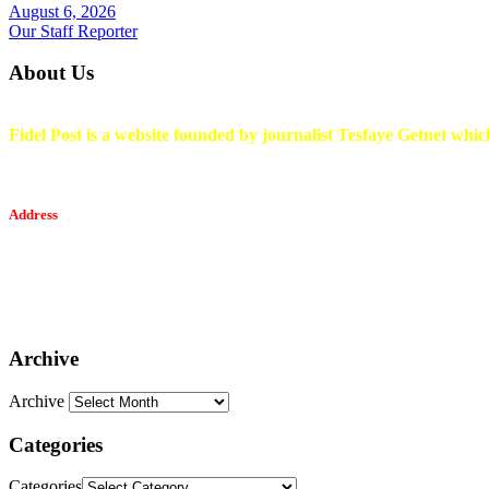
August 6, 2026
Our Staff Reporter
About Us
Fidel Post is a website founded by journalist Tesfaye Getnet which
Address
Tesfaget Media and Communication
Mobile: +251 94 068 0036
Email፡ tesfaget55@yahoo.com
Address: KKare Building | Mexico
Archive
Archive
Categories
Categories