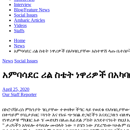
Interview
Blog/Feature News
Social Issues
Amharic Articles
Videos
Staffs
Home
News
አምባሳደር ሪል ስቴት ነዋሪዎች በአካባቢያቸው አስተዋሽ ላጡ ቤተሰቦ
News
Social Issues
አምባሳደር ሪል ስቴት ነዋሪዎች በአካ
April 25, 2020
Our Staff Reporter
በኮሮናቫይረስ ምክንያት ገቢያቸው ተቀዛቅዞ ችግር ላይ የወደቁ የአካባቢያቸውን
በቀጣይም የሳኒታይዘር ፣ጓንት እና የአፍ ጭንበል ድጋፎችን እናደርጋለን ብለዋ
የነዋሪዎቹ ማህበር አቶ ገ/ መድህን በለጠ ለፊደል ፖስት አንደተናገሩት የዚህ 
” ታሪካችን አካፍሎ ተካፍሎ መብላት ነው ። ይሄን ነው ያደረግነው።ሁሉም 