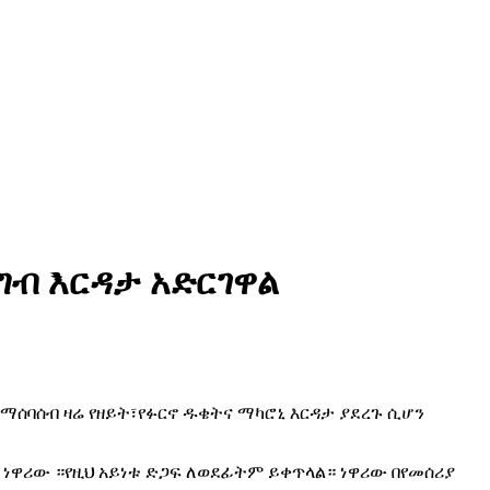
ግብ እርዳታ አድርገዋል
በማሰባሰብ ዛሬ የዘይት፣የፉርኖ ዱቄትና ማካሮኒ እርዳታ ያደረጉ ሲሆን
 ነዋሪው ።የዚህ አይነቱ ድጋፍ ለወደፊትም ይቀጥላል። ነዋሪው በየመሰሪያ