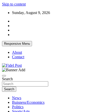
Skip to content
Sunday, August 9, 2026
Responsive Menu
About
Contact
Bringing News For You is Our Concern
Fidel Post
Search
Search
News
Buisness/Economics
Politics
Sports/Arts