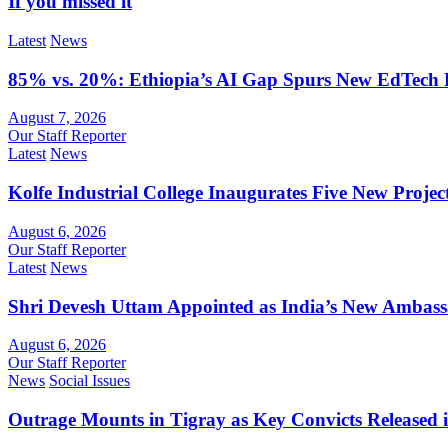
If you missed it
Latest
News
85% vs. 20%: Ethiopia’s AI Gap Spurs New EdTech
August 7, 2026
Our Staff Reporter
Latest
News
Kolfe Industrial College Inaugurates Five New Proje
August 6, 2026
Our Staff Reporter
Latest
News
Shri Devesh Uttam Appointed as India’s New Ambass
August 6, 2026
Our Staff Reporter
News
Social Issues
Outrage Mounts in Tigray as Key Convicts Released