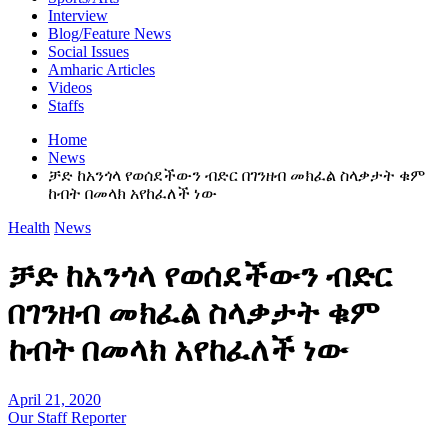
Interview
Blog/Feature News
Social Issues
Amharic Articles
Videos
Staffs
Home
News
ቻድ ከአንጎላ የወሰደችውን ብድር በገንዘብ መክፈል ስላቃታት ቁም
ከብት በመላክ አየከፈለች ነው
Health
News
ቻድ ከአንጎላ የወሰደችውን ብድር
በገንዘብ መክፈል ስላቃታት ቁም
ከብት በመላክ አየከፈለች ነው
April 21, 2020
Our Staff Reporter