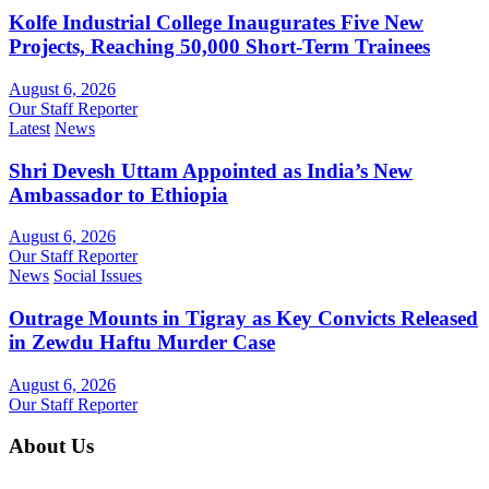
Kolfe Industrial College Inaugurates Five New
Projects, Reaching 50,000 Short-Term Trainees
August 6, 2026
Our Staff Reporter
Latest
News
Shri Devesh Uttam Appointed as India’s New
Ambassador to Ethiopia
August 6, 2026
Our Staff Reporter
News
Social Issues
Outrage Mounts in Tigray as Key Convicts Released
in Zewdu Haftu Murder Case
August 6, 2026
Our Staff Reporter
About Us