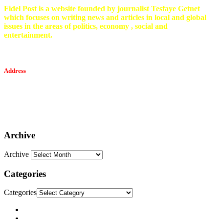
Fidel Post is a website founded by journalist Tesfaye Getnet
which focuses on writing news and articles in local and global
issues in the areas of politics, economy , social and
entertainment.
Address
Tesfaget Media and Communication
Mobile: +251 94 068 0036
Email፡ tesfaget55@yahoo.com
Address: KKare Building | Mexico
Archive
Archive
Categories
Categories