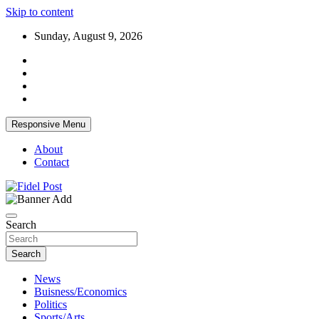
Skip to content
Sunday, August 9, 2026
Responsive Menu
About
Contact
Bringing News For You is Our Concern
Fidel Post
Search
Search
News
Buisness/Economics
Politics
Sports/Arts