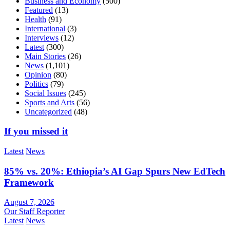
Business and Economy
(500)
Featured
(13)
Health
(91)
International
(3)
Interviews
(12)
Latest
(300)
Main Stories
(26)
News
(1,101)
Opinion
(80)
Politics
(79)
Social Issues
(245)
Sports and Arts
(56)
Uncategorized
(48)
If you missed it
Latest
News
85% vs. 20%: Ethiopia’s AI Gap Spurs New EdTech
Framework
August 7, 2026
Our Staff Reporter
Latest
News