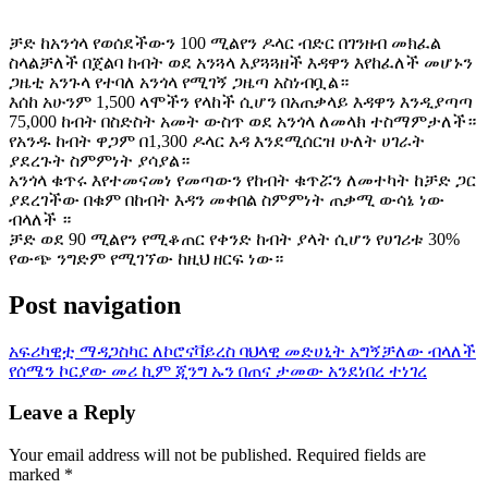
ቻድ ከአንጎላ የወሰደችውን 100 ሚልየን ዶላር ብድር በገንዘብ መክፈል
ስላልቻለች በጀልባ ከብት ወደ አንጓላ እያጓጓዘች እዳዋን እየከፈለች መሆኑን
ጋዜቲ አንጉላ የተባለ አንጎላ የሚገኝ ጋዜጣ አስነብቧል።
እሰከ አሁንም 1,500 ላሞችን የላከች ሲሆን በአጠቃላይ እዳዋን እንዲያጣጣ
75,000 ከብት በስድስት አመት ውስጥ ወደ አንጎላ ለመላክ ተስማምታለች።
የአንዱ ከብት ዋጋም በ1,300 ዶላር እዳ እንደሚሰርዝ ሁለት ሀገራት
ያደረጉት ስምምነት ያሳያል።
አንጎላ ቁጥሩ እየተመናመነ የመጣውን የከብት ቁጥሯን ለመተካት ከቻድ ጋር
ያደረገችው በቁም በከብት እዳን መቀበል ስምምነት ጠቃሚ ውሳኔ ነው
ብላለች ።
ቻድ ወደ 90 ሚልየን የሚቆጠር የቀንድ ከብት ያላት ሲሆን የሀገሪቱ 30%
የውጭ ንግድም የሚገኘው ከዚህ ዘርፍ ነው።
Post navigation
አፍሪካዊቷ ማዳጋስካር ለኮሮናቫይረስ ባህላዊ መድሀኒት አግኝቻለው ብላለች
የሰሜን ኮርያው መሪ ኪም ጂንግ ኡን በጠና ታመው አንደነበረ ተነገረ
Leave a Reply
Your email address will not be published.
Required fields are
marked
*