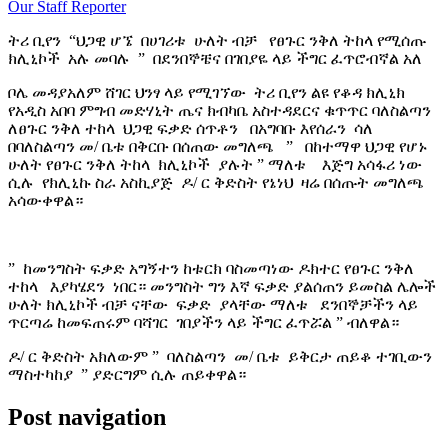
Our Staff Reporter
ትሪ ቢየን “ህጋዊ ሆኜ በሀገሪቱ ሁለት ብቻ የፀጉር ንቅለ ትከላ የሚሰጡ
ክሊኒኮች አሉ መባሉ ” በደንበኞቼና በገበያዬ ላይ ችግር ፈጥሮብኛል አለ
ቦሌ መዳያአለም ሸገር ህንፃ ላይ የሚገኘው ትሪ ቢየን ልዩ የቆዳ ክሊኒክ
የአዲስ አበባ ምግብ መድሃኒት ጤና ክብካቤ አስተዳደርና ቁጥጥር ባለስልጣን
ለፀጉር ንቅለ ተከላ ህጋዊ ፍቃድ ሰጥቶን በአግባቡ እየሰራን ሳለ
በባለስልጣን መ/ ቤቱ በቅርቡ በሰጠው መግለጫ ” በከተማዋ ህጋዊ የሆኑ
ሁለት የፀጉር ንቅለ ትከላ ክሊኒኮች ያሉት ” ማለቱ እጅግ አሳፋሪ ነው
ሲሉ የክሊኒኩ ስራ አስኪያጅ ዶ/ ር ቅድስት የኔነህ ዛሬ በሰጡት መግለጫ
አሳውቀዋል።
” ከመንግስት ፍቃድ አግኝተን ከቱርክ ባስመጣነው ዶክተር የፀጉር ንቅለ
ተከላ እያካሄደን ነበር። መንግስት ግን እኛ ፍቃድ ያልሰጠን ይመስል ሌሎች
ሁለት ክሊኒኮች ብቻ ናቸው ፍቃድ ያላቸው ማለቱ ደንበኞቻችን ላይ
ጥርጣሬ ከመፍጠሩም ባሻገር ገበያችን ላይ ችግር ፈጥሯል ” ብለዋል።
ዶ/ ር ቅድስት አክለውም ” ባለስልጣን መ/ ቤቱ ይቅርታ ጠይቆ ተገቢውን
ማስተካከያ ” ያድርግም ሲሉ ጠይቀዋል።
Post navigation