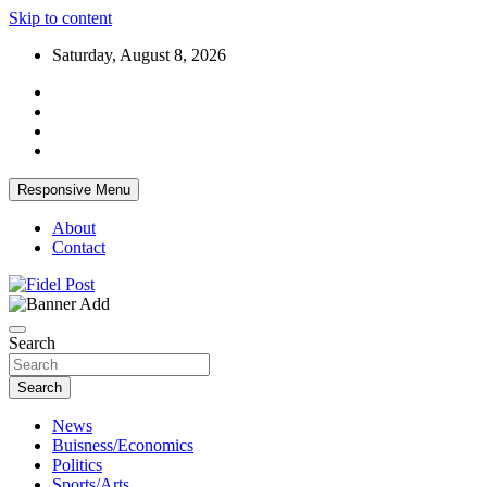
Skip to content
Saturday, August 8, 2026
Responsive Menu
About
Contact
Bringing News For You is Our Concern
Fidel Post
Search
Search
News
Buisness/Economics
Politics
Sports/Arts