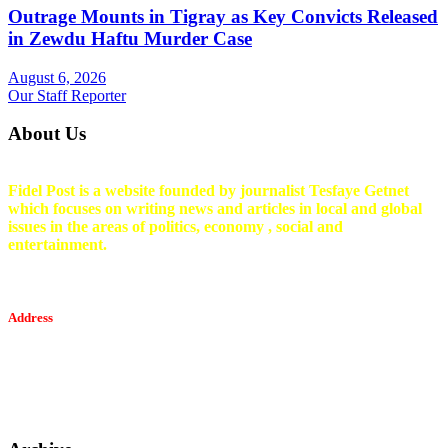
Outrage Mounts in Tigray as Key Convicts Released
in Zewdu Haftu Murder Case
August 6, 2026
Our Staff Reporter
About Us
Fidel Post is a website founded by journalist Tesfaye Getnet
which focuses on writing news and articles in local and global
issues in the areas of politics, economy , social and
entertainment.
Address
Tesfaget Media and Communication
Mobile: +251 94 068 0036
Email፡ tesfaget55@yahoo.com
Address: KKare Building | Mexico