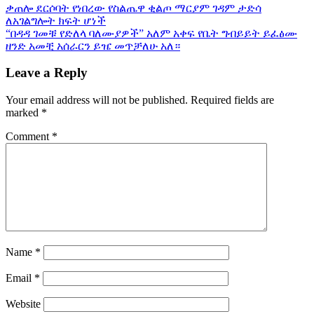
ቃጠሎ ደርሶባት የነበረው የስልጤዋ ቂልጦ ማርያም ገዳም ታድሳ
ለአገልግሎት ክፍት ሆነች
“በዳዳ ገመቹ የድለላ ባለሙያዎች” አለም አቀፍ የቤት ግብይይት ይፈፅሙ
ዘንድ አመቺ አሰራርን ይዤ መጥቻለሁ አለ።
Leave a Reply
Your email address will not be published.
Required fields are
marked
*
Comment
*
Name
*
Email
*
Website