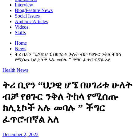
Interview
Blog/Feature News
Social Issues
Amharic Articles
Videos
Staffs
Home
News
ትሪ ቢየን “ህጋዊ ሆኜ በሀገሪቱ ሁለት ብቻ የፀጉር ንቅለ ትከላ
የሚሰጡ ክሊኒኮች አሉ መባሉ ” ችግር ፈጥሮብኛል አለ
Health
News
ትሪ ቢየን “ህጋዊ ሆኜ በሀገሪቱ ሁለት
ብቻ የፀጉር ንቅለ ትከላ የሚሰጡ
ክሊኒኮች አሉ መባሉ ” ችግር
ፈጥሮብኛል አለ
December 2, 2022