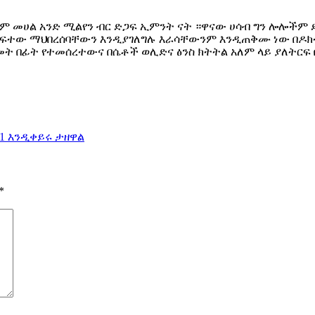
ም መሀል አንድ ሚልየን ብር ድጋፍ ኢምንት ናት ።ዋናው ሀሳብ ግን ሎሎችም 
ፍተው ማህበረሰባቸውን እንዲያገለግሉ እራሳቸውንም እንዲጠቅሙ ነው በዶክተር
 አመት በፊት የተመሰረተውና በሴቶች ወሊድና ፅንስ ክትትል አለም ላይ ያለት
1 እንዲቀይሩ ታዘዋል
*