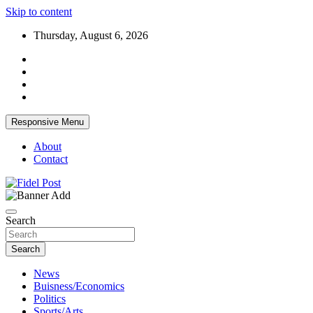
Skip to content
Thursday, August 6, 2026
Responsive Menu
About
Contact
Bringing News For You is Our Concern
Fidel Post
Search
Search
News
Buisness/Economics
Politics
Sports/Arts