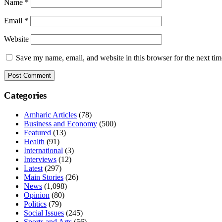
Name
*
Email
*
Website
Save my name, email, and website in this browser for the next ti
Categories
Amharic Articles
(78)
Business and Economy
(500)
Featured
(13)
Health
(91)
International
(3)
Interviews
(12)
Latest
(297)
Main Stories
(26)
News
(1,098)
Opinion
(80)
Politics
(79)
Social Issues
(245)
Sports and Arts
(56)