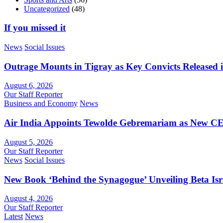
Uncategorized
(48)
If you missed it
News
Social Issues
Outrage Mounts in Tigray as Key Convicts Released
August 6, 2026
Our Staff Reporter
Business and Economy
News
Air India Appoints Tewolde Gebremariam as New C
August 5, 2026
Our Staff Reporter
News
Social Issues
New Book ‘Behind the Synagogue’ Unveiling Beta Is
August 4, 2026
Our Staff Reporter
Latest
News