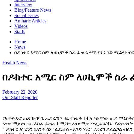
Interview
Blog/Feature News
Social Issues
Amharic Articles
Videos
Staffs
Home
News
በዶክተር አሚር ስም ለሀኪሞች ስራ ፈጠራ የሚሆን አንድ ሚልየን ብር
Health
News
በዶክተር አሚር ስም ለሀኪሞች ስራ 
February 22, 2020
Our Staff Reporter
የኢትዮጵያ ጤና ክብካቤ ፌዴሬሽን ዛሬ የካቲት 14 ለቀድሞው ጤና ሚኒስት
አንድ ሚልየን ብር ለስራ ፈጠራ ኮሚሽን እንደሚሰጥ የፌዴሬሽኑ ፕሬዝዳንት
” ዶክተር አሚንን በአንተ ስም ፌዴሬሽኑ አንድ ነገር ማድረግ ይፈልጋል ብለ