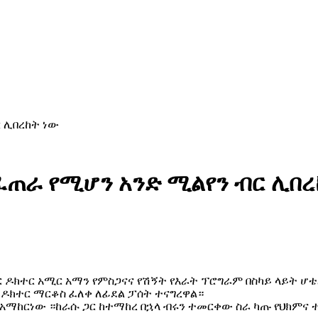
 ሊበረከት ነው
ፈጠራ የሚሆን አንድ ሚልየን ብር ሊበረ
ር ዶክተር አሚር አማን የምስጋናና የሽኝት የእራት ፕሮግራም በስካይ ላይት 
 ዶክተር ማርቆስ ፈለቀ ለፊደል ፓሰት ተናግረዋል።
ን አማከርነው ።ከራሱ ጋር ከተማከረ በኋላ ብሩን ተመርቀው ስራ ካጡ የህክም