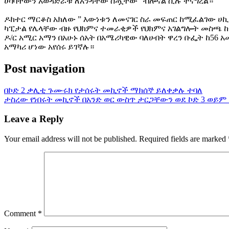
ሀሳባቸውን አወዳድራቹ ለአንዳቸው ስጧቸው” ብሎናል ሲሉ ተናግረል።
ዶክተር ማርቆስ አክለው ” እውነቱን ለመናገር ስራ መፍጠር ከሚፈልገው ሀኪ
ካፒታል የሌላቸው ብዙ የህክምና ተመራቂዎች የህክምና አገልግሎት መስጫ ከ
ዶ/ር አሚር አማን በአሁኑ ሰአት በአሜሪካዊው ባለሀብት ዋረን ቡፌት ከ56
አማካሪ ሆነው አየሰሩ ይገኛሉ።
Post navigation
በኮድ 2 ቃሊቲ ጉሙሩክ የታሰሩት መኪኖች ማክሰኞ ይለቀቃሉ ተባለ
ታስረው የነበሩት መኪኖች በአንድ ወር ውስጥ ታርጋቸውን ወደ ኮድ 3 ወይም 
Leave a Reply
Your email address will not be published.
Required fields are marked
Comment
*