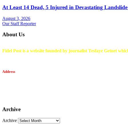
At Least 14 Dead, 5 Injured in Devastating Landslide
August 3, 2026
Our Staff Reporter
About Us
Fidel Post is a website founded by journalist Tesfaye Getnet which
Address
Tesfaget Media and Communication
Mobile: +251 94 068 0036
Email፡ tesfaget55@yahoo.com
Address: KKare Building | Mexico
Archive
Archive