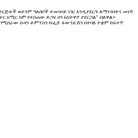
ድርጅቶች ወይንም ግለሰቦች ተመሳሳይ ነገር እንዲያደርጉ ለማነሳሳትና መነሻ
 አሚር ስም የተሰጠው ድጋፍ በጎ አስተዋፆ ያደርጋል” ብለዋል።
ርፍ በሚሰራው ሱዛን ቶምፕሰን ቡፌት ፋውንዴሽን በተባለ ተቋም ከፍተኛ