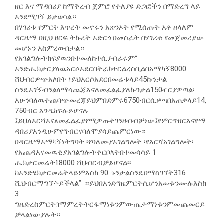
ዘር እና ማዳበሪያ ከማቅረብ ጀምሮ የተለያዩ ድጋፎችን በማድረግ ላይ
እንደሚገኝ ይታወሳል።
በሃገሪቱ የምርት እጥረት መኖሩን አጽንኦት የሚሰጡት አቶ ዘላለም
ዳርዜማ በዚህ ዘርፍ ትኩረት አድርጎ በመስራት በሃገሪቱ የመጀመሪያው
መሆኑን አስምረውበታል።
የአገልግሎትክፍያዉንበተመለከተሲያብራሩም“
አንድሔክታርያለዉአርሶአደርበትራክተርልረስቢልበአማካኝ8000
ሸህብርዎጭአለበት ፤ይህአርሶአደርበመሬቱላይ45ኩንታል
ስንዴአገኝብንልለማሳጨጃእናለመፈልፈያለኩንታል150ብርያዎጣል፡
አሁንባለዉተጨባጭመረጃይህምበድምሩ6750ብርሲዎጣበአጠቃላይ14,
750ብር እንዲከፍሉይሆናሉ
፤ይህለእርሻእናለመፈልፈያየሚዎጡትገንዘብብቻነው፤የምርጥዘርእናየማ
ዳበሪያእንዲሁምየግብርናባለሞያሳይጨምርነው።
በዳርዜማአማካኝነትግባት ፡የባለሙያአገልግሎት ፡የእርሻአገልግሎት፡
የአጨዳእናመዉቂያአገልግሎትቀርቦለትበተመሳሳይ 1
ሔክታርመሬት18000 ሸህብርብቻይሆናል፡፡
ከአንድሄክታርመሬትላይምእስከ 90 ኩንታልስንዴበማስገኘት316
ሺህብርማግኘትይችላል” ፡፡ይህበአንድግዜምርትሲሆንአመቱንሙሉእስከ
3
ግዜድረስምርትበማምረትትርፋማነቱንምውጤታማነቱንምመጨመርይ
ቻላልነውያሉት።