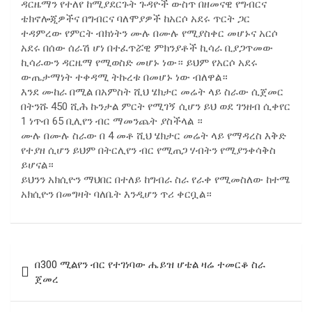
ዳርዜማን የተለየ ከሚያደርጉት ጉዳዮች ውስጥ በዘመናዊ የግብርና
ቴክኖሎጂዎችና በግብርና ባለሞያዎች ከአርሶ አደሩ ጥርት ጋር
ተዳምረው የምርት ብክነትን ሙሉ በሙሉ የሚያስቀር መሆኑና አርሶ
አደሩ በሰው ሰራሽ ሆነ በተፈጥሯዊ ምክንያቶች ኪሳራ ቢያጋጥመው
ኪሳራውን ዳርዜማ የሚወስድ መሆኑ ነው። ይህም የአርሶ አደሩ
ውጤታማነት ተቀዳሚ ትኩረቱ በመሆኑ ነው ብለዋል።
እንደ ሙከራ በሚል በአምስት ሺህ ሄክታር መሬት ላይ ስራው ሲጀመር
በትንሹ 450 ሺሕ ኩንታል ምርት የሚገኝ ሲሆን ይህ ወደ ገንዘብ ሲቀየር
1 ነጥብ 65 ቢሊየን ብር ማመንጨት ያስችላል ።
ሙሉ በሙሉ ስራው በ 4 መቶ ሺህ ሄክታር መሬት ላይ የማዳረስ እቅድ
የተያዘ ሲሆን ይህም በትርሊየን ብር የሚጠጋ ሃብትን የሚያንቀሳቅስ
ይሆናል።
ይህንን አክሲዮን ማህበር በተለይ ከግብራ ስራ የራቀ የሚመስለው ከተሜ
አክሲዮን በመግዛት ባለቤት እንዲሆን ጥሪ ቀርቧል።
Post
በ300 ሚልየን ብር የተገነባው ሔይዝ ሆቴል ዛሬ ተመርቆ ስራ
navigation
ጀመረ