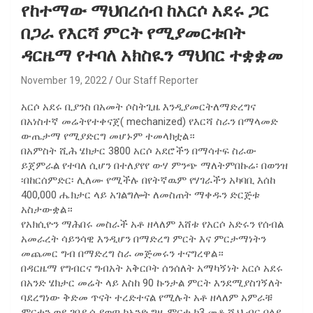
የከተማው ማህበረሰብ ከአርሶ አደሩ ጋር
በጋራ የእርሻ ምርት የሚያመርቱበት
ዳርዜማ የተባለ አክስዪን ማህበር ተቋቋመ
November 19, 2022
Our Staff Reporter
አርሶ አደሩ ቢያንስ በአመት ሶስትጊዜ እንዲያመርትለማድረግና
በአነስተኛ መሬትየተቀናጀ( mechanized) የእርሻ ስራን በማላመድ
ውጤታማ የሚያድርግ መሆኑም ተመላክቷል።
በአምስት ሺሕ ሄክታር 3800 አርሶ አደሮችን በማሳተፍ ስራው
ይጀምራል የተባለ ሲሆን በተለያየየ ውሃ ምንጭ ማለትምበኩሬ፡ በወንዝ
፡በከርሰምድር፡ ሊለሙ የሚችሉ በየትኛዉም የሃገራችን አካባቢ እሰከ
400,000 ሔክታር ላይ አገልግሎት ለመስጠት ማቀዱን ድርጅቱ
አስታውቋል።
የአክሲዮን ማሕበሩ መስራች አቶ ዘላለም እሸቱ የአርሶ አድሩን የሰብል
አመራረት ሳይንሳዊ እንዲሆን በማድረግ ምርት እና ምርታማነትን
መጨመር ግብ በማድረግ ስራ መጅመሩን ተናግረዋል።
በዳርዜማ የግብርና ግብአት አቅርቦት ሰንሰለት አማካኝነት አርሶ አደሩ
በአንድ ሄክታር መሬት ላይ እስከ 90 ኩንታል ምርት እንደሚያስገኝለት
ባደረግነው ቅድመ ጥናት ተረድተናል የሚሉት አቶ ዘላለም አምራቹ
ምርቱን ወደ ገበያ ሲያወጣ ከአንድ ግዜ ምርቱ ከ3 መቶ ሺህ ብር በላይ