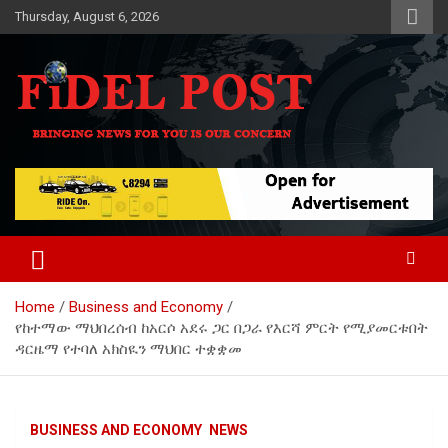
Skip
Thursday, August 6, 2026
to
content
Bringing News For You is Our Concern
Fidel Post
Home
Business and Economy
የከተማው ማህበረሰብ ከአርሶ አደሩ ጋር በጋራ የእርሻ ምርት የሚያመርቱበት
ዳርዜማ የተባለ አክስዪን ማህበር ተቋቋመ
BUSINESS AND ECONOMY
NEWS