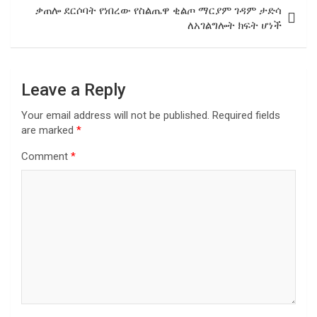
ቃጠሎ ደርሶባት የነበረው የስልጤዋ ቂልጦ ማርያም ገዳም ታድሳ
ለአገልግሎት ክፍት ሆነች
Leave a Reply
Your email address will not be published.
Required fields
are marked
*
Comment
*