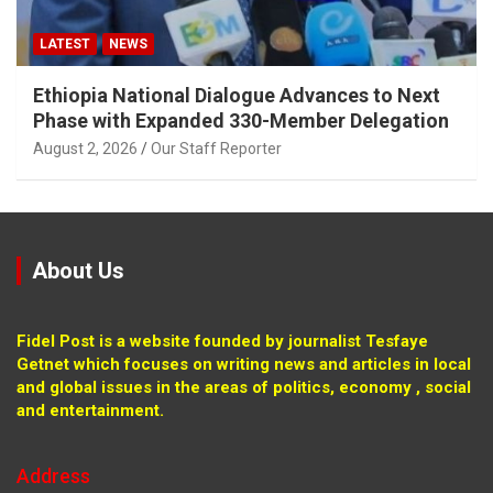
LATEST
NEWS
Ethiopia National Dialogue Advances to Next
Phase with Expanded 330-Member Delegation
August 2, 2026
Our Staff Reporter
About Us
Fidel Post is a website founded by journalist Tesfaye
Getnet which focuses on writing news and articles in local
and global issues in the areas of politics, economy , social
and entertainment.
Address