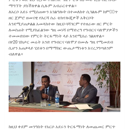
ማግኘት ያስችለዋል ሲሉም አብራርተዋል።
ለአርሶ አደሩ የሚሰጠውን አገልግሎት በተመለከተ ሲገልጹም ከምር፟ጥ
ዘር ጀምሮ ዘመናዊ የእርሻ ስራ ቴክኖሎጂዎች አቅርቦት
እንደሚያጠቃልል አመላክተው ከዚህ ባሻገርም የተዘራው ዘር ምርት
ለመስጠት የሚያስፈልገው ግዜ መነሻ በማድረግ የግብርና ባለሞያዎችን
ተመመድበው የምርት ትርፋማነት ላይ እንደሚሰራ ገልጸዋል።
በየ20 ሄክታር መሬት አንድ የግብርና ባለሞያ በሙሉ ግዜ የሚመደብ
ሲሆን አጠቃላይ ሂደቱን በማማከር ውጤታማነቱን እናረጋግጣለንም
ብለዋል።
ከዚህ ቀደም መንግስት የአርሶ አደሩን ትርፋማነት ለመጨመር ምርጥ