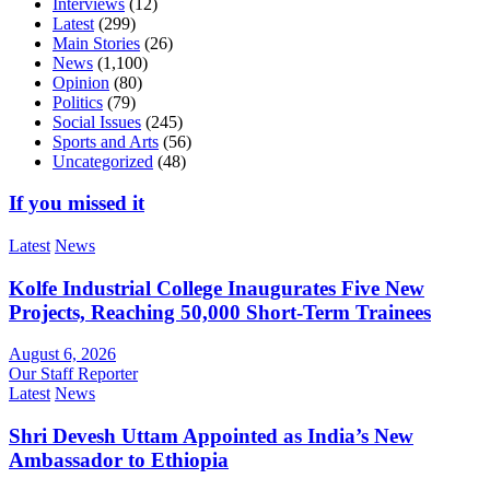
Interviews
(12)
Latest
(299)
Main Stories
(26)
News
(1,100)
Opinion
(80)
Politics
(79)
Social Issues
(245)
Sports and Arts
(56)
Uncategorized
(48)
If you missed it
Latest
News
Kolfe Industrial College Inaugurates Five New
Projects, Reaching 50,000 Short-Term Trainees
August 6, 2026
Our Staff Reporter
Latest
News
Shri Devesh Uttam Appointed as India’s New
Ambassador to Ethiopia