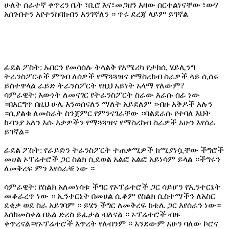
ሁለት ሰራተኛ ቀጥረን ቤት ፣ቢሮ እና፣መጋዘን እዛው ሰርተልነናቸው ፣ውሃ
አሰገብተን አየተንከባከብን እንገኛለን ። ጥሩ ደረጃ ላይም ይገኛል
ፊደል ፖስት: ኡበርን የመሳሰሉ ትላልቅ የአሜሪካ የታክሲ ሄይሊንግ
ትራንስፖርቶች ምግብ ለሰዎች የማጓጓዝና የማስረከብ ስራዎች ላይ ሲሰሩ
ይስተዋላል ራይድ ትራንስፖርት የዚህ አይነት አላማ የለውም?
ሳምራዊት: እውነት ለመናገር የትራንስፖርት ስራው እራሱ ሰፊ ነው
።በእርግጥ በዚህ ሁሌ እንወሰናለን ማለት አይደለም ።ብዙ እቅዶች አሉን
።ሲያልቁ ለመስራት ስንጀምር የምንናገራቸው ።ባልደራሱ የተባለ እህት
ኩባንያ አለን እሱ እቃዎችን የማጓጓዝና የማስረከብ ስራዎች አሁን እየሰራ
ይገኛል።
ፊደል ፖስት: የራይድን ትራንስፖርት ተጠቃሚዎች ከሚያነሷቸው ችግሮች
መሀል ኦፕሬተሮች ጋር ስልክ ሲደወል አልፎ አልፎ አይነሳም ይላል ።ችግሩን
ለመቅረፍ ምን እየሰራቹ ነው ።
ሳምራዊት: የስልክ አለመነሳቱ ችግር የኦፕሬተሮች ጋር ሳይሆን የኢንተርኔት
መቆራረጥ ነው ። ኢንተርኔት በመሀል ሲቆም የስልክ ሲስተማችን ለአስር
ደቂቃ ወደ ስራ አይገባም ። ይሄን ችግር ለመቅረፍ ከቴሌ ጋር እየሰራን ነው።
እሰከመስቀል በአል ድረስ ይፈታል ብለናል ። ኦፕሬተሮች ብዙ
ቀጥረናል።የኦፕሬተሮች እጥረት የለብንም ። እንደውም አሁን ባለው ኮሮና