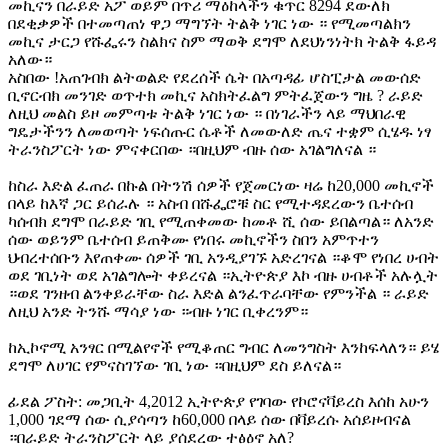
መኪናን በራይድ አፖ ወይም በጥሪ ማዕከላችን ቁጥር 8294 ደውለክ
በደቂቃዎች በተመጣጠነ ዋጋ ማግኘት ትልቅ ነገር ነው ። የሚመጣልክን
መኪና ታርጋ የሹፌሩን ስልክና ስም ማወቅ ደግሞ ለደህነንነትክ ትልቅ ፋይዳ
አለው።
አስበው !አጠገብክ ልትወልድ የደረሰች ሴት በአጣዳፊ ሆስፒታል መውሰድ
ቢኖርብክ መንገድ ወጥተክ መኪና አስክትፈልግ ምትፈጀውን ግዜ ? ራይድ
ለዚህ መልስ ይዞ መምጣቱ ትልቅ ነገር ነው ። በነገራችን ላይ ማህበራዊ
ግዴታችንን ለመወጣት ነፍሰጡር ሴቶች ለመውለድ ጤና ተቋም ሲሄዱ ነፃ
ትራንስፖርት ነው ምናቀርበው ።በዚህም ብዙ ሰው አገልግለናል ።
ከስራ እድል ፈጠራ በኩል በትንሽ ሰዎች የጀመርነው ዛሬ ከ20,000 መኪኖች
በላይ ከእኛ ጋር ይሰራሉ ። አስብ በሹፌሮቹ ስር የሚተዳደረውን ቤተሰብ
ካሰብክ ደግሞ በራይድ ገቢ የሚጠቀመው ከመቶ ሺ ሰው ይበልጣል። ለአንድ
ሰው ወይንም ቤተሰብ ይጠቅሙ የነበሩ መኪኖችን ስበን አምጥተን
ህብረተሰቡን እየጠቀሙ ሰዎች ገቢ አንዲያገኙ አድረገናል ።ቆሞ የነበረ ሀብት
ወደ ገቢነት ወደ አገልግሎት ቀይረናል ።ኢትዮጵያ እኮ ብዙ ሀብቶች አሉሏት
።ወደ ገንዘብ ልንቀይራቸው ስራ እድል ልንፈጥራባቸው የምንችል ። ራይድ
ለዚህ አንድ ትንሹ ማሳያ ነው ።ብዙ ነገር ቢቀረንም።
ከኢኮኖሚ አንፃር በሚልየኖች የሚቆጠር ግብር ለመንግስት እንከፍላለን። ይሄ
ደግሞ ለሀገር የምናስገኘው ገቢ ነው ።በዚህም ደስ ይለናል።
ፊደል ፖስት: መጋቢት 4,2012 ኢትዮጵያ የገባው የኮሮናቫይረስ እሰከ አሁን
1,000 ገደማ ሰው ሲያሳጣን ከ60,000 በላይ ሰው በቫይረሱ አሰይዞብናል
።በራይድ ትራንስፖርት ላይ ያሰደረው ተፅዕኖ አለ?