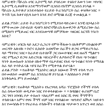
ሳምራዊት: ቫይረሱ ሀገር ኢኮኖሚ ላይ ያሳደረው ተፅእኖ እውን ነው ።የሀገር
ኢኮኖሚ ሲቀዘቅዝ አንደማንኛወም ቢዝነስ የእኛም ቢዝነስ ይነካል ።
ቫይረሱ ኢትዮጵያ አንደተከሰተ የራይድ ትራንስፖርት ስራ ቀዝቅዞ ነበር ።
ትንሽ ጊዜ ከቆየ በኋላ አሁን እንደ ድሮ በሚባል ደረጃ ተመልሷል ።
ፊደል ፖስት: ራይድ ትራንስፖርትን የሚያሰተዳድረውና አንቺ በኃላፊነት
የምትመሪው ኃይብሪድ ዲዛየን ለኮሮናቫይረስ ለመዋጋት ለሚደረገው ስራ
በሚለየን የሚቆጠር ብር አንደአወጣቹ ሰምቻለው ።ዘርዘር አርገሽ ንገሪን
እስቲ?
ሳምራዊት: ሀገርክ ላይ አደጋ ሲጋረጥ የምትችለውን በአቅምም በጉልበትም
መርዳት አለብክ ። ኮሮና ሲከሰት አብዛኛው ስራችን ድጋፍ የማድረግ ስራ
ላይ ማተኮር ነበር። ከራይድ ቤተሰቦች ጋር በመተባበር ወደ ዘጠኝ ሚልዮን
ብር የሚጠጋ ድጋፍ አድረገናል ።ለነርሶችና ለዶክተሮች የአፍ ጭንብልና
ጓንት ለመስጠት አንስቶ በከተማዋ ሳኒታይዘር የአፍ ጭንብልና ጓንት የማደል
ስራ ላይ ተሳትፈናል ።ይሄ ስራችን የሚቀጥል ይሆናል።
ፊደል ፖስት ። የጠቅላይ ሚኒስትር ዐቢይ አህመድ ችግኝ ተከላ ጥሪን
በተመለከተ መልካም ስራ እንደሰራቹ ይነገራል ። እስከአሁን ያላቹ
እንቅስቃሴ ምን ይመስላል?
ሳምራዊት: የጠቅላይ ሚኒስትሩ የአረንጓዴ አሻራ ፕሮጀክት የችግኝ ተከላ
ስራ ስላመንበት ወዲያው ነበር የተቀላቀልነው ። ። ከባህልና ቱሪዝም ቢሮ
ጋር ገላን አካባቢ ቦታ ተሰጠን ።እዚያም ወደ አስር ሺ የዛፍ ችግኞችን
ተክለናል። አምና የዛፍ ችግኝ ብቻ ነበር የተከልነው ።ዘንድሮ አቮካዶ ፣ዘይቱን
እና የመሳሰሉትን የፍራፍሬ ተክሎችን ተክለናል ።ቦታውን አጥረን ወደ አስራ