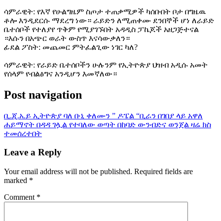
ሳምራዊት: የእኛ የሁልግዜም ስጦታ ተጠቃሚዎች ካሰቡበት ቦታ በግዜዉ
ቶሎ እንዲደርሱ ማደረግ ነው። ራይድን ለሚጠቀሙ ደንበኞች ሆነ ለራይድ
ቤተሰቦች የተለያየ ጥቅም የሚያገኙበት አዳዲስ ፓኬጆች አዘጋጅተናል
።እሱን በአጭር ወራት ውስጥ እናሳውቃለን።
ፊደል ፖስት: መጨመር ምትፈልጊው ነገር ካለ?
ሳምራዊት: የራይድ ቤተሰቦችን ሁሉንም የኢትዮጵያ ህዝብ አዲሱ አመት
የሰላም የብልፅግና አንዲሆን እመኛለው።
Post navigation
ቢ.ጂ.አ.ይ ኢትዮጵያ ባለ ቡኒ ቀለሙን ” ዶፔል “ቢራን በገበያ ላይ አዋለ
ሐይማኖት በዳዳ ገሏል የተባለው ወጣት በከባድ ውንብድና ወንጀል ዛሬ ክስ
ተመሰረተበት
Leave a Reply
Your email address will not be published.
Required fields are
marked
*
Comment
*