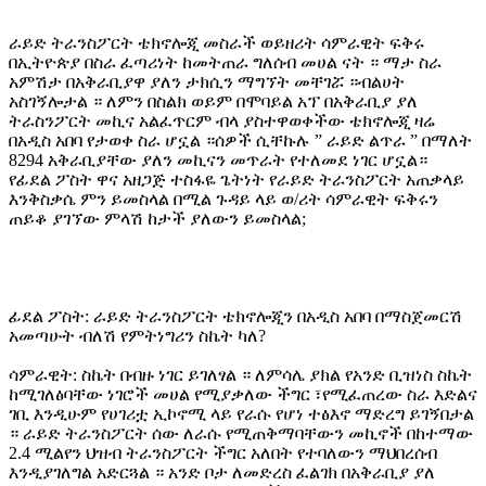
ራይድ ትራንስፖርት ቴክኖሎጂ መስራች ወይዘሪት ሳምራዊት ፍቅሩ
በኢትዮጵያ በስራ ፈጣሪነት ከመትጠራ ግለሰብ መሀል ናት ። ማታ ስራ
አምሽታ በአቅራቢያዋ ያለን ታክሲን ማግኘት መቸገሯ ።ብልሀት
አስገኝሎታል ። ለምን በስልክ ወይም በሞባይል አፕ በአቅራቢያ ያለ
ትራስንፖርት መኪና አልፈጥርም ብላ ያስተዋወቀችው ቴክኖሎጂ ዛሬ
በአዲስ አበባ የታወቀ ስራ ሆኗል ።ሰዎች ሲቸኩሉ ” ራይድ ልጥራ ” በማለት
8294 አቅራቢያቸው ያለን መኪናን መጥራት የተለመደ ነገር ሆኗል።
የፊደል ፖስት ዋና አዘጋጅ ተስፋዬ ጌትነት የራይድ ትራንስፖርት አጠቃላይ
እንቅስቃሴ ምን ይመስላል በሚል ጉዳይ ላይ ወ/ሪት ሳምራዊት ፍቅሩን
ጠይቆ ያገኘው ምላሽ ከታች ያለውን ይመስላል;
ፊደል ፖስት: ራይድ ትራንስፖርት ቴክኖሎጂን በአዲስ አበባ በማስጀመርሽ
አመጣሁት ብለሽ የምትነግሪን ስኬት ካለ?
ሳምራዊት: ስኬት በብዙ ነገር ይገለፃል ። ለምሳሌ ያክል የአንድ ቢዝነስ ስኬት
ከሚገለፅባቸው ነገሮች መሀል የሚያቃለው ችግር ፣የሚፈጠረው ስራ እድልና
ገቢ እንዲሁም የሀገሪቷ ኢኮኖሚ ላይ የራሱ የሆነ ተፅእኖ ማድረግ ይገኝበታል
። ራይድ ትራንስፖርት ሰው ለራሱ የሚጠቅማባቸውን መኪኖች በከተማው
2.4 ሚልየን ህዝብ ትራንስፖርት ችግር አለበት የተባለውን ማህበረሰብ
እንዲያገለግል አድርጓል ። አንድ ቦታ ለመድረስ ፈልገክ በአቅራቢያ ያለ