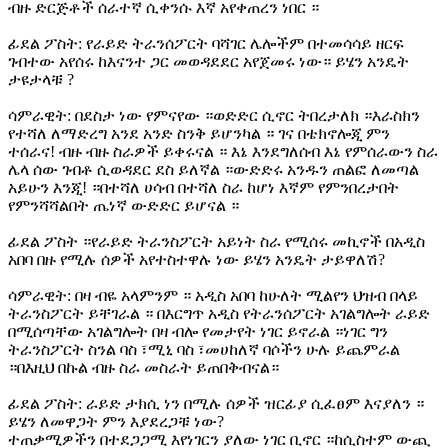
ብዙ ድርጅቶች ሰራተኛ ሲቀንሱ እኛ አየቀጠረን ነበር ።
ፊደል ፖስት: የራይድ ትራንሰፖርት ባሻገር ሌሎችም በተመሳሳይ ዘርፍ
ገብተው አየሰሩ ከእናንተ ጋር መወዳደደር አየጀመሩ ነው። ይሄን አንዴት
ታዩታላቹ ?
ሳምራዊት: በደስታ ነው የምናየው ።ወድድር ሲኖር ትበረታለክ ።እራስክን
የተሻለ ለማድረግ አንደ አንድ ስንቅ ይሆንካል ። ገና በቴክኖሎጂ ምን
ተሰራና! ብዙ ብዙ ስራዎች ይቀሩናል ። እኔ እንደግለሰብ እኔ የምሰራውን ስራ
ሌላ ሰው ገብቶ ሲወዳደር ደስ ይለኛል ።ውድድሩ አንዱን ጠልፎ ለመጣል
አይሁን እንጂ! ።በተሻለ ሀሳብ በተሻለ ስራ ከሆነ እኛም የምንበረታበት
የምንሻሻልበት ጤነኛ ውድድር ይሆናል ።
ፊደል ፖስት ።የራይድ ትራንስፖርት አይነት ስራ የሚሰሩ መኪኖች በአዲስ
አበባ በዙ የሚሉ ሰዎች አየተስተዋሉ ነው ይሄን አንዴት ታይዋለሽ?
ሳምራዊት: በዛ ብዬ አላምንም ። አዲስ አበባ ከሁለት ሚልየን ህዝብ በላይ
ትራንስፖርት ይቸገራል ። በእርግጥ አዲስ የትራንሰፖርት አገልግሎት ራይድ
በሚሰጣቸው አገልግሎት በዛ ብሎ የመታየት ነገር ይኖራል ።ነገር ግን
ትራንስፖርት ስንል ባስ ፣ሚኒ ባስ ፣መሀከለኛ ባሶችን ሁሉ ይጨምራል
።በእዚህ በኩል ብዙ ስራ መስራት ይጠበቅብናል።
ፊደል ፖስት: ራይድ ታክሲ ነን በሚሉ ሰዎች ዝርፊያ ሲፈፀም እናያለን ።
ይሄን ለመዋጋት ምን እያደረጋቹ ነው?
ተጠቃሚዎችን በተደጋጋሚ እየነገርን ያለው ነገር ቢኖር ።ከሲስተም ውጪ