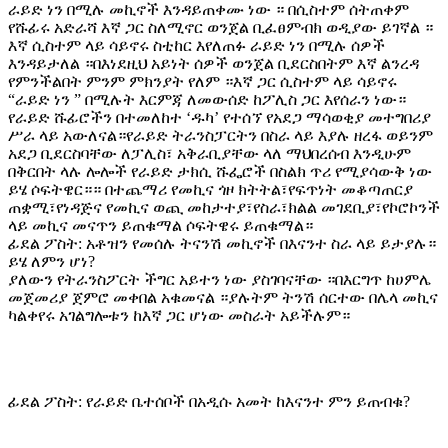
ራይድ ነን በሚሉ መኪኖች እንዳይጠቀሙ ነው ። በሲስተም ሰትጠቀም
የሹፊሩ አድራሻ እኛ ጋር ስለሚኖር ወንጀል ቢፈፀምብክ ወዲያው ይገኛል ።
እኛ ሲስተም ላይ ሳይኖሩ ስቲከር እየለጠፉ ራይድ ነን በሚሉ ሰዎች
እንዳይታለል ።በእነደዚህ አይነት ሰዎች ወንጀል ቢደርስበትም እኛ ልንረዳ
የምንችልበት ምንም ምክንያት የለም ።እኛ ጋር ሲስተም ላይ ሳይኖሩ
“ራይድ ነን ” በሚሉት እርምጃ ለመውሰድ ከፖሊስ ጋር እየሰራን ነው።
የራይድ ሹፊሮችን በተመለከተ ‘ዱካ’ የተሰኘ የአደጋ ማሳወቂያ መተግበሪያ
ሥራ ላይ አውለናል።የራይድ ትራንስፓርትን በስራ ላይ እያሉ ዘረፋ ወይንም
አደጋ ቢደርስባቸው ለፓሊስ፣ አቅራቢያቸው ላለ ማህበረሰብ እንዲሁም
በቅርበት ላሉ ሎሎች የራይድ ታክሲ ሹፌሮች በስልክ ጥሪ የሚያሳውቅ ነው
ይሄ ሶፍትዌር።። በተጨማሪ የመኪና ጎዞ ክትትል፣የፍጥነት መቆጣጠርያ
ጠቋሚ፣የነዳጅና የመኪና ወጪ መከታተያ፣የስራ፣ክልል መገደቢያ፣የኮሮኮንች
ላይ መኪና መናጥን ይጠቁማል ሶፍትዌሩ ይጠቁማል።
ፊደል ፖስት: አቶዝን የመሰሉ ትናንሽ መኪኖች በእናንተ ስራ ላይ ይታያሉ።
ይሄ ለምን ሆነ?
ያለውን የትራንስፖርት ችግር አይተን ነው ያስገባናቸው ።በእርግጥ ከሀምሌ
መጀመሪያ ጀምሮ መቀበል አቁመናል ።ያሉትም ትንሽ ሰርተው በሌላ መኪና
ካልቀየሩ አገልግሎቱን ከእኛ ጋር ሆነው መስራት አይችሉም።
ፊደል ፖስት: የራይድ ቤተሰቦች በአዲሱ አመት ከእናንተ ምን ይጠብቁ?