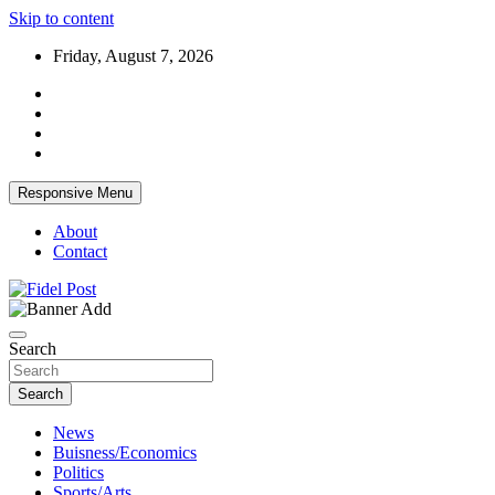
Skip to content
Friday, August 7, 2026
Responsive Menu
About
Contact
Bringing News For You is Our Concern
Fidel Post
Search
Search
News
Buisness/Economics
Politics
Sports/Arts