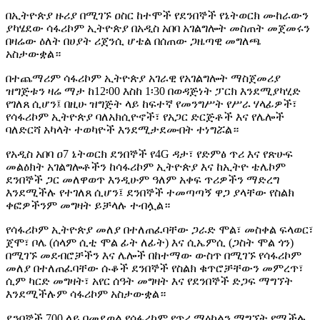
በኢትዮጵያ ዙሪያ በሚገኙ ዐስር ከተሞች የደንበኞች የኔትወርክ ሙከራውን
ያካሄደው ሳፋሪኮም ኢትዮጵያ በአዲስ አበባ አገልግሎት መስጠት መጀመሩን
በዛሬው ዕለት በሀያት ሪጀንሲ ሆቴል በሰጠው ጋዜጣዊ መግለጫ
አስታውቋል።
በተጨማሪም ሳፋሪኮም ኢትዮጵያ አገራዊ የአገልግሎት ማስጀመሪያ
ዝግጅቱን ዛሬ ማታ ከ12፡00 እስከ 1፡30 በወዳጅነት ፓርክ እንደሚያካሂድ
የገለጸ ሲሆን፤ በዚሁ ዝግጅት ላይ ከፍተኛ የመንግሥት የሥራ ሃላፊዎች፣
የሳፋሪኮም ኢትዮጵያ ባለአክሲዮኖች፣ የአጋር ድርጅቶች እና የሌሎች
ባለድርሻ አካላት ተወካዮች እንደሚታደሙበት ተነግሯል።
የአዲስ አበባ ዐ7 ኔትወርክ ደንበኞች የ4G ዳታ፣ የድምፅ ጥሪ እና የጽሁፍ
መልዕክት አገልግሎቶችን ከሳፋሪኮም ኢትዮጵያ እና ከኢትዮ ቴሌኮም
ደንበኞች ጋር መለዋወጥ እንዲሁም ዓለም አቀፍ ጥሪዎችን ማድረግ
እንደሚችሉ የተገለጸ ሲሆን፤ ደንበኞች ተመጣጣኝ ዋጋ ያላቸው የስልክ
ቀፎዎችንም መግዛት ይቻላሉ ተብሏል።
የሳፋሪኮም ኢትዮጵያ መለያ በተለጠፈባቸው ጋራድ ሞል፣ መስቀል ፍላወር፣
ጀሞ፣ ቦሌ (ሰላም ሲቲ ሞል ፊት ለፊት) እና ሲኤምሲ (ጋስት ሞል ጎን)
በሚገኙ መደብሮቻችን እና ሌሎች በከተማው ውስጥ በሚገኙ የሳፋሪኮም
መለያ በተለጠፈባቸው ሱቆች ደንበኞች የስልክ ቁጥሮቻቸውን መምረጥ፣
ሲም ካርድ መግዛት፣ አየር ሰዓት መግዛት እና የደንበኞች ድጋፍ ማግኘት
እንደሚችሉም ሳፋሪኮም አስታውቋል።
ደንበኞች 700 ላይ በመደወል የሳፋሪኮም የጥሪ ማዕከልን ማግኘት የሚችሉ