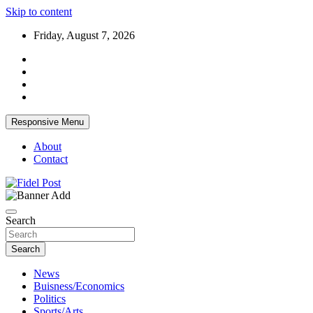
Skip to content
Friday, August 7, 2026
Responsive Menu
About
Contact
Bringing News For You is Our Concern
Fidel Post
Search
Search
News
Buisness/Economics
Politics
Sports/Arts