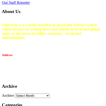
Our Staff Reporter
About Us
Fidel Post is a website founded by journalist Tesfaye Getnet
which focuses on writing news and articles in local and global
issues in the areas of politics, economy , social and
entertainment.
Address
Tesfaget Media and Communication
Mobile: +251 94 068 0036
Email፡ tesfaget55@yahoo.com
Address: KKare Building | Mexico
Archive
Archive
Categories