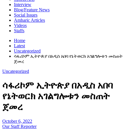
Interview
Blog/Feature News
Social Issues
Amharic Articles
Videos
Staffs
Home
Latest
Uncategorized
ሳፋሪኮም ኢትዮጵያ በአዲስ አበባ የኔትወርክ አገልግሎቱን መስጠት
ጀመረ
Uncategorized
ሳፋሪኮም ኢትዮጵያ በአዲስ አበባ
የኔትወርክ አገልግሎቱን መስጠት
ጀመረ
October 6, 2022
Our Staff Reporter