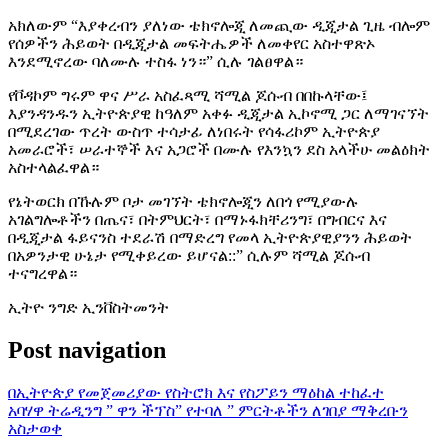
አክለውም “እያቀረብን ያለነው ቴክኖሎጂ ለመጪው ዲጂታል ጊዜ ብሎም
የሰዎችን ሕይወት በዲጂታል መፍትሔዎች ለመቀየር አስተዋጽኦ
እንደሚኖረው ባለሙሉ ተስፋ ነን።” ሲሉ ገልፀዋል።
የቮዳኮም ግሩም ዋና ሥራ አስፈጻሚ ሻሚል ጆሱብ በበኩላቸው፤
እያንዳንዱን ኢትዮጵያዊ ከዓለም አቀፉ ዲጂታል ኢኮኖሚ ጋር ለማገናኘት
በሚደረገው ጥረት ውስጥ ተሳታፊ ለነበሩት የሳፋሪኮም ኢትዮጵያ
አመራሮች፣ ሠራተኞች እና አጋሮች በሙሉ የእንኳን ደስ አላችሁ መልዕክት
አስተላልፈዋል።
የኔትወርክ በኹሉም ቦታ መገኘት ቴክኖሎጂን ለበጎ የሚያውሉ
አገልግሎቶችን በጤና፣ በትምህርት፣ በማኑፋክቸሪንግ፣ በግብርና እና
በዲጂታል ፋይናንስ ተደራሽ በማድረግ የመላ ኢትዮጵያዊያንን ሕይወት
በአዎንታዊ ሁኔታ የሚቀይረው ይሆናል::” ሲሉም ሻሚል ጆሱብ
ተናግረዋል።
ኢትዮ ንግድ ኢንቨስትመንት
Post navigation
በኢትዮጵያ የመጀመሪያው የስትሮክ እና የስፖይን ማዕከል ተከፈተ
አባሃዋ ትሬዲንግ ” ዋን ችፕስ” የተባለ ” ምርትቶችን ለገበያ ማቅረቡን
አስታወቀ