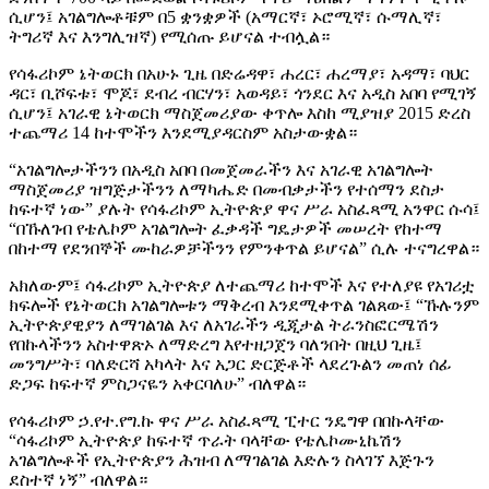
ሲሆን፤ አገልግሎቶቹም በ5 ቋንቋዎች (አማርኛ፣ ኦሮሚኛ፣ ሱማሊኛ፣
ትግሪኛ እና እንግሊዝኛ) የሚሰጡ ይሆናል ተብሏል።
የሳፋሪኮም ኔትወርክ በአሁኑ ጊዜ በድሬዳዋ፣ ሐረር፣ ሐረማያ፣ አዳማ፣ ባህር
ዳር፣ ቢሾፍቱ፣ ሞጆ፣ ደብረ ብርሃን፣ አወዳይ፣ ጎንደር እና አዲስ አበባ የሚገኝ
ሲሆን፤ አገራዊ ኔትወርክ ማስጀመሪያው ቀጥሎ እስከ ሚያዝያ 2015 ድረስ
ተጨማሪ 14 ከተሞችን እንደሚያዳርስም አስታውቋል።
“አገልግሎታችንን በአዲስ አበባ በመጀመራችን እና አገራዊ አገልግሎት
ማስጀመሪያ ዝግጅታችንን ለማካሔድ በመብቃታችን የተሰማን ደስታ
ከፍተኛ ነው” ያሉት የሳፋሪኮም ኢትዮጵያ ዋና ሥራ አስፈጻሚ አንዋር ሱሳ፤
“በኹለገብ የቴሌኮም አገልግሎት ፈቃዳች ግዴታዎች መሠረት የከተማ
በከተማ የደንበኞች ሙከራዎቻችንን የምንቀጥል ይሆናል” ሲሉ ተናግረዋል።
አክለውም፤ ሳፋሪኮም ኢትዮጵያ ለተጨማሪ ከተሞች እና የተለያዩ የአገሪቷ
ክፍሎች የኔትወርክ አገልግሎቱን ማቅረብ እንደሚቀጥል ገልጸው፤ “ኹሉንም
ኢትዮጵያዊያን ለማገልገል እና ለአገራችን ዲጂታል ትራንስፎርሜሽን
የበኩላችንን አስተዋጽኦ ለማድረግ እየተዘጋጀን ባለንበት በዚህ ጊዜ፤
መንግሥት፣ ባለድርሻ አካላት እና አጋር ድርጅቶች ላደረጉልን መጠነ ሰፊ
ድጋፍ ከፍተኛ ምስጋናዬን አቀርባለሁ” ብለዋል።
የሳፋሪኮም ኃ.የተ.የግ.ኩ ዋና ሥራ አስፈጻሚ ፒተር ንዴግዋ በበኩላቸው
“ሳፋሪኮም ኢትዮጵያ ከፍተኛ ጥራት ባላቸው የቴሌኮሙኒኬሽን
አገልግሎቶች የኢትዮጵያን ሕዝብ ለማገልገል እድሉን ስላገኘ እጅጉን
ደስተኛ ነኝ” ብለዋል።